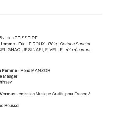
& Julien TEISSEIRE
ne femme
- Eric LE ROUX -
Rôle : Corinne Sannier
 SELIGNAC, JP SINAPI, F. VELLE -
rôle récurrent :
ne Femme
- René MANZOR
ie Mauger
érissey
l Vermus
- émission Musique Graffiti pour France 3
ppe Roussel