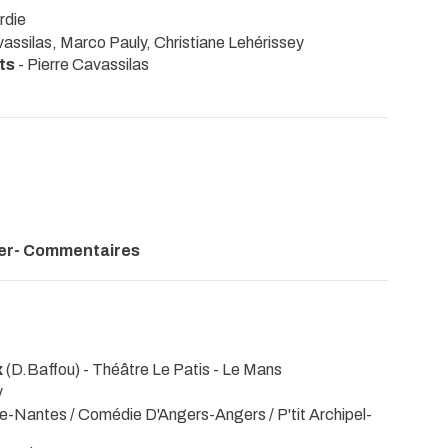
rdie
vassilas, Marco Pauly, Christiane Lehérissey
ets
- Pierre Cavassilas
ver- Commentaires
x
(D.Baffou)
- Théâtre Le Patis - Le Mans
y
e-Nantes / Comédie D'Angers-Angers / P'tit Archipel-