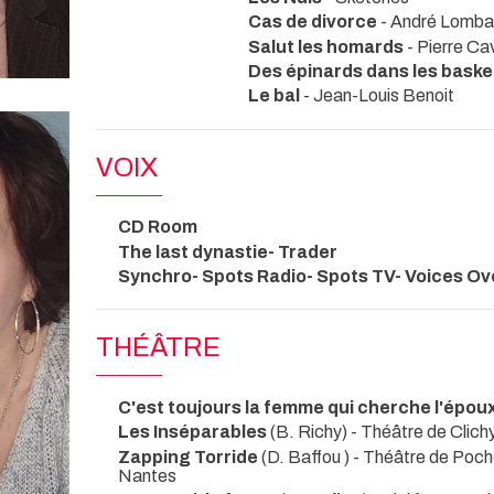
Cas de divorce
- André Lomba
Salut les homards
- Pierre Ca
Des épinards dans les bask
Le bal
- Jean-Louis Benoit
VOIX
CD Room
The last dynastie- Trader
Synchro- Spots Radio- Spots TV- Voices O
THÉÂTRE
C'est toujours la femme qui cherche l'épou
Les Inséparables
(B. Richy)
- Théâtre de Clich
Zapping Torride
(D. Baffou )
- Théâtre de Poch
Nantes