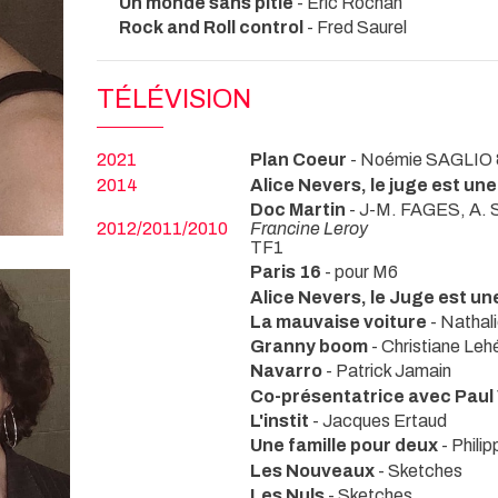
Un monde sans pitié
- Eric Rochan
Rock and Roll control
- Fred Saurel
TÉLÉVISION
2021
Plan Coeur
- Noémie SAGLIO 
2014
Alice Nevers, le juge est u
Doc Martin
- J-M. FAGES, A.
2012/2011/2010
Francine Leroy
TF1
Paris 16
- pour M6
Alice Nevers, le Juge est u
La mauvaise voiture
- Nathal
Granny boom
- Christiane Leh
Navarro
- Patrick Jamain
Co-présentatrice avec Pau
L'instit
- Jacques Ertaud
Une famille pour deux
- Phili
Les Nouveaux
- Sketches
Les Nuls
- Sketches