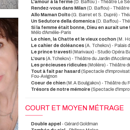
L'amour à la ferme
(D. Baffou )
- Théâtre Le 
Rendez-vous dans Milan
(D. Baffou)
- Théâtr
Allo Maman Dolto
(G. Barret et S. Dupré)
- Thé
Un Sedutore della domenica
(D. Baffou)
- Th
Si la femme était bonne, Dieu en aurait une !
Mélo d'Amélie-Paris
Le chien, la Chatte et le vieux cochon
(M. H
Le cahier de doléances
(A. Tchekov)
- Palais 
Le prince travesti
(Marivaux)
- Studio Opéra Ba
L'ours
(A.Tchekov)
- Théâtre du Jardin d'Acclim
Les précieuses ridicules
(Molière)
- Théâtre d
Tout à fait par hasard
(Spectacle d'improvisat
Fou-Avignon
Coeur de chien
(M.A Boulgakov)
- Théâtre du 
Trésors de notre mémoire
(Spectacle d'impro
COURT ET MOYEN MÉTRAGE
Double appel
- Gérard Goldman