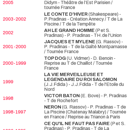
2005
Didym
- Théâtre de l’Est Parisien /
tournée France
LE CONTE D'HIVER
(Shakespeare) -
2003-2002
P.Pradinas
- Création Annecy / T de La
Piscine / T de la Tempête
AH LE GRAND HOMME
(P et S.
2002
Pradinas) - P. Pradinas
- TH.de l'Union
JACQUES ET MYLENE
(G. Rassov) -
2001-2000
P. Pradinas
- T de la Gaîté Montparnasse
/ Tournée France
TOP DOG
(U. Vidmer) - D. Benoin
-
2000-1999
Reprise au T de Chaillot / Tournée
France
LA VIE MERVEILLEUSE ET
LEGENDAIRE DU ROI SALOMON
1999
(J.J.Fdida ) - J.J.Fdida
- T de l'Etoile du
Nord
VICTOR BATON
(E. Bove) - P. Pradinas
1998
- T de Rochefort
NERON
(G. Rassov) - P. Pradinas
- T de
1998-1997
La Piscine (Chatenay Malabry) / Tournée
en France / Reprise au Trianon à Paris
CE QU'IL NE FAUT PAS FAIRE
(P et S.
Pradinas) - P. Pradinas
- T de La