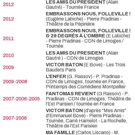
LES AMIS DU PRESIDENT
(Alain
2012
Gautré)
- Tournée France
EMBRASSONS NOUS, FOLLEVILLE !
2012
(Eugène Labiche) - Pierre Pradinas
-
Théâtre de la Pépinière
EMBRASSONS NOUS, FOLLEVILLE !
& 29 DEGRÉS À L'OMBRE
(E Labiche)
2011
- Pierre Pradinas
- CDN de Limoges /
Tournée
LES AMIS DU PRESIDENT
(Alain
2010
Gautré )
- CDN de Limoges
VICTOR BATON
(E Bove)
- Les Trois
2009
Baudets Paris
L'ENFER
(G. Rassov) - P. Pradinas
-
2009-2008
CDN de Limoges, tournée en France,
Printemps des Comédiens Montpellier
FANTOMAS REVIENT
(G Rassov) - P.
2007-2006-2005
Pradinas
- CDN de Limoges, Théâtre de
l'Est Parisien / tournée en France
VICTOR BATON
(d'après "Mes Amis"
d'Emmanuel Bove) - Pierre Pradinas
-
2007-2006
Tournée, Carré Hamelot - La Rochelle,
Théâtre de l'Est Parisien
MA FAMILLE
(Carlos Liscano) - M.