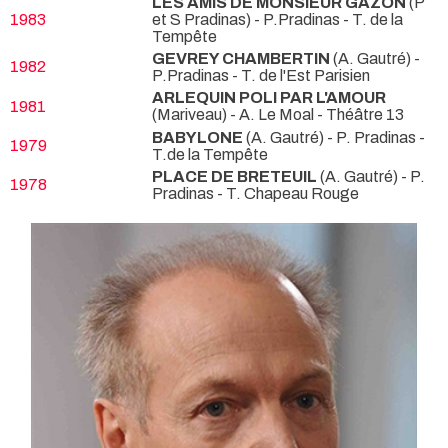
LES AMIS DE MONSIEUR GAZON
(P
1983
et S Pradinas) - P.Pradinas
- T. de la
Tempête
GEVREY CHAMBERTIN
(A. Gautré) -
1982
P.Pradinas
- T. de l'Est Parisien
ARLEQUIN POLI PAR L'AMOUR
1981
(Mariveau) - A. Le Moal
- Théâtre 13
BABYLONE
(A. Gautré) - P. Pradinas
-
1979
T.de la Tempête
PLACE DE BRETEUIL
(A. Gautré) - P.
1978
Pradinas
- T. Chapeau Rouge