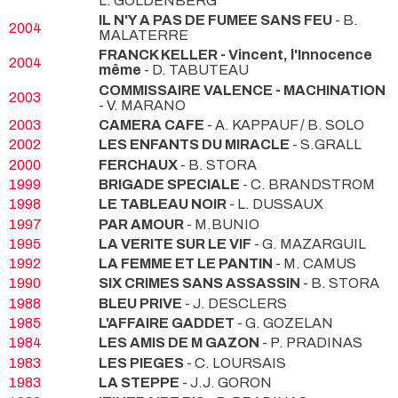
L. GOLDENBERG
IL N'Y A PAS DE FUMEE SANS FEU
- B.
2004
MALATERRE
FRANCK KELLER - Vincent, l'Innocence
2004
même
- D. TABUTEAU
COMMISSAIRE VALENCE - MACHINATION
2003
- V. MARANO
2003
CAMERA CAFE
- A. KAPPAUF / B. SOLO
2002
LES ENFANTS DU MIRACLE
- S.GRALL
2000
FERCHAUX
- B. STORA
1999
BRIGADE SPECIALE
- C. BRANDSTROM
1998
LE TABLEAU NOIR
- L. DUSSAUX
1997
PAR AMOUR
- M.BUNIO
1995
LA VERITE SUR LE VIF
- G. MAZARGUIL
1992
LA FEMME ET LE PANTIN
- M. CAMUS
1990
SIX CRIMES SANS ASSASSIN
- B. STORA
1988
BLEU PRIVE
- J. DESCLERS
1985
L'AFFAIRE GADDET
- G. GOZELAN
1984
LES AMIS DE M GAZON
- P. PRADINAS
1983
LES PIEGES
- C. LOURSAIS
1983
LA STEPPE
- J.J. GORON