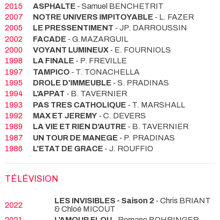
2015
ASPHALTE
- Samuel BENCHETRIT
2007
NOTRE UNIVERS IMPITOYABLE
- L. FAZER
2005
LE PRESSENTIMENT
- JP. DARROUSSIN
2002
FACADE
- G.MAZARGUIL
2000
VOYANT LUMINEUX
- E. FOURNIOLS
1998
LA FINALE
- P. FREVILLE
1997
TAMPICO
- T. TONACHELLA
1995
DROLE D'IMMEUBLE
- S. PRADINAS
1994
L'APPAT
- B. TAVERNIER
1993
PAS TRES CATHOLIQUE
- T. MARSHALL
1992
MAX ET JEREMY
- C. DEVERS
1989
LA VIE ET RIEN D'AUTRE
- B. TAVERNIER
1987
UN TOUR DE MANEGE
- P. PRADINAS
1986
L'ETAT DE GRACE
- J. ROUFFIO
TÉLÉVISION
LES INVISIBLES - Saison 2
- Chris BRIANT
2022
& Chloé MICOUT
2021
L'AMOUR FLOU
- Romane BOHRINGER