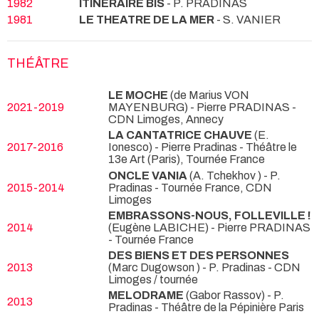
1982
ITINERAIRE BIS
- P. PRADINAS
1981
LE THEATRE DE LA MER
- S. VANIER
THÉÂTRE
LE MOCHE
(de Marius VON
2021-2019
MAYENBURG) - Pierre PRADINAS
-
CDN Limoges, Annecy
LA CANTATRICE CHAUVE
(E.
2017-2016
Ionesco) - Pierre Pradinas
- Théâtre le
13e Art (Paris), Tournée France
ONCLE VANIA
(A. Tchekhov ) - P.
2015-2014
Pradinas
- Tournée France, CDN
Limoges
EMBRASSONS-NOUS, FOLLEVILLE !
2014
(Eugène LABICHE) - Pierre PRADINAS
- Tournée France
DES BIENS ET DES PERSONNES
2013
(Marc Dugowson ) - P. Pradinas
- CDN
Limoges / tournée
MELODRAME
(Gabor Rassov) - P.
2013
Pradinas
- Théâtre de la Pépinière Paris