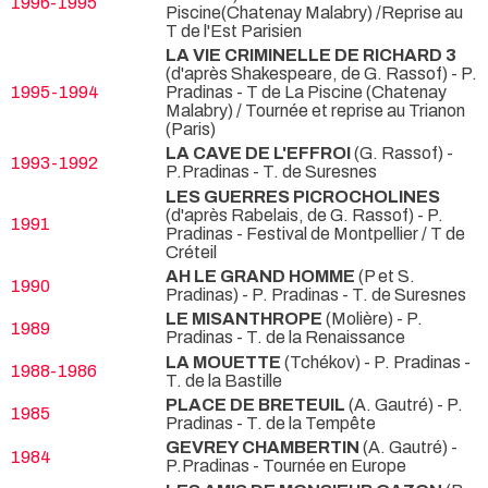
1996-1995
Piscine(Chatenay Malabry) /Reprise au
T de l'Est Parisien
LA VIE CRIMINELLE DE RICHARD 3
(d'après Shakespeare, de G. Rassof) - P.
1995-1994
Pradinas
- T de La Piscine (Chatenay
Malabry) / Tournée et reprise au Trianon
(Paris)
LA CAVE DE L'EFFROI
(G. Rassof) -
1993-1992
P.Pradinas
- T. de Suresnes
LES GUERRES PICROCHOLINES
(d'après Rabelais, de G. Rassof) - P.
1991
Pradinas
- Festival de Montpellier / T de
Créteil
AH LE GRAND HOMME
(P et S.
1990
Pradinas) - P. Pradinas
- T. de Suresnes
LE MISANTHROPE
(Molière) - P.
1989
Pradinas
- T. de la Renaissance
LA MOUETTE
(Tchékov) - P. Pradinas
-
1988-1986
T. de la Bastille
PLACE DE BRETEUIL
(A. Gautré) - P.
1985
Pradinas
- T. de la Tempête
GEVREY CHAMBERTIN
(A. Gautré) -
1984
P.Pradinas
- Tournée en Europe