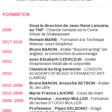
FORMATION
Sous la direction de Jean-René Lemoine,
2026
au TNP
- Chantier nomade sur le Conte
d’hiver de Shakespeare
Romain MARIE
- Formation à la Technique
2017-2016
Meisner, cours Simplicius
Bruno BANON
- Atelier "Beyond acting" (en
2013
anglais), la construction du personnage
avec Elizabeth CZERCZUK
- Atelier
2012
d'expression théâtrale et corporelle
Classical Acting semester
- LONDON
2010
ACADEMY OF MUSIC & DRAMATIC ART
(LAMDA)
Bruno BANON, Anouche SETBON
- Atelier
2010-2009
du Jeu Libre
2010-2009
Marie-France LAHORE
- Cours de chant
Professeur : Jocelyn MULLER
- Formation
2009 - 2005
de l’acteur STUDIO MULLER
Professeur : Pippo DELBONO
- Stage
2005