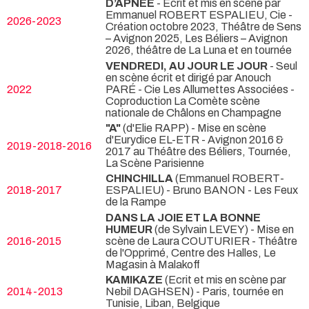
D’APNÉE
- Ecrit et mis en scène par
Emmanuel ROBERT ESPALIEU, Cie
-
2026-2023
Création octobre 2023, Théâtre de Sens
– Avignon 2025, Les Béliers – Avignon
2026, théâtre de La Luna et en tournée
VENDREDI, AU JOUR LE JOUR
- Seul
en scène écrit et dirigé par Anouch
2022
PARÉ - Cie Les Allumettes Associées
-
Coproduction La Comète scène
nationale de Châlons en Champagne
"A"
(d'Elie RAPP) - Mise en scène
d'Eurydice EL-ETR
- Avignon 2016 &
2019-2018-2016
2017 au Théâtre des Béliers, Tournée,
La Scène Parisienne
CHINCHILLA
(Emmanuel ROBERT-
2018-2017
ESPALIEU) - Bruno BANON
- Les Feux
de la Rampe
DANS LA JOIE ET LA BONNE
HUMEUR
(de Sylvain LEVEY) - Mise en
2016-2015
scène de Laura COUTURIER
- Théâtre
de l'Opprimé, Centre des Halles, Le
Magasin à Malakoff
KAMIKAZE
(Ecrit et mis en scène par
2014-2013
Nebil DAGHSEN)
- Paris, tournée en
Tunisie, Liban, Belgique