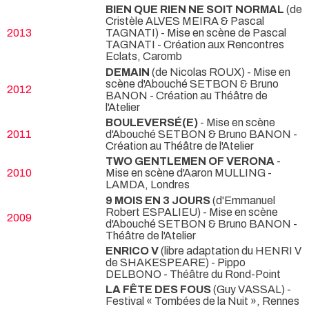
BIEN QUE RIEN NE SOIT NORMAL
(de
Cristèle ALVES MEIRA & Pascal
2013
TAGNATI) - Mise en scène de Pascal
TAGNATI
- Création aux Rencontres
Eclats, Caromb
DEMAIN
(de Nicolas ROUX) - Mise en
scène d'Abouché SETBON & Bruno
2012
BANON
- Création au Théâtre de
l'Atelier
BOULEVERSÉ(E)
- Mise en scène
2011
d'Abouché SETBON & Bruno BANON
-
Création au Théâtre de l'Atelier
TWO GENTLEMEN OF VERONA
-
2010
Mise en scène d'Aaron MULLING
-
LAMDA, Londres
9 MOIS EN 3 JOURS
(d'Emmanuel
Robert ESPALIEU) - Mise en scène
2009
d'Abouché SETBON & Bruno BANON
-
Théâtre de l'Atelier
ENRICO V
(libre adaptation du HENRI V
de SHAKESPEARE) - Pippo
DELBONO
- Théâtre du Rond-Point
LA FÊTE DES FOUS
(Guy VASSAL)
-
Festival « Tombées de la Nuit », Rennes