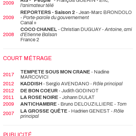
RIS - "People"
- François GUERIN -
Eric,
2009
l'animateur télé
REPORTERS - Saison 2
- Jean-Marc BRONDOLO
2009
-
Porte-parole du gouvernement
Canal +
COCO CHANEL
- Christian DUGUAY -
Antoine, ami
2008
d'Etienne Balsan
France 2
COURT MÉTRAGE
TEMPETE SOUS MON CRANE
- Nadine
2017
MARCOVICI
2012
KADDISH
- Sergio AVENDANO -
Rôle principal
2012
DE BON COEUR
- Judith GODINOT
2011
LA ROSE NOIRE
- Johann DULAT
2009
ANTICHAMBRE
- Bruno DELOUZILLIERE -
Tom
LA GROSSE QUÊTE
- Hadrien GENEST -
Rôle
2007
principal
PUBLICITÉ