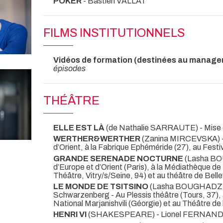
POKER
- Bastien VALLAT
FILMS INSTITUTIONNELS
Vidéos de formation (destinées au manage
épisodes
THÉÂTRE
ELLE EST LÀ
(de Nathalie SARRAUTE) - Mise
WERTHER&WERTHER
(Zanina MIRCEVSKA) -
d’Orient, à la Fabrique Ephéméride (27), au Festi
GRANDE SERENADE NOCTURNE
(Lasha BO
d’Europe et d’Orient (Paris), à la Médiathèque de
Théâtre, Vitry/s/Seine, 94) et au théâtre de Bellev
LE MONDE DE TSITSINO
(Lasha BOUGHADZE) -
Schwarzenberg
- Au Plessis théâtre (Tours, 37),
National Marjanishvili (Géorgie) et au Théâtre de
HENRI VI
(SHAKESPEARE) - Lionel FERNAND