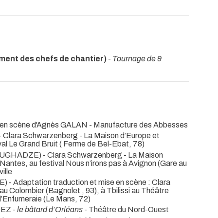
ment des chefs de chantier)
-
Tournage de 9
 en scène d'Agnès GALAN
- Manufacture des Abbesses
 Clara Schwarzenberg
- La Maison d’Europe et
val Le Grand Bruit ( Ferme de Bel-Ebat, 78)
UGHADZE) - Clara Schwarzenberg
- La Maison
 Nantes, au festival Nous n’irons pas à Avignon (Gare au
ille
 Adaptation traduction et mise en scène : Clara
 au Colombier (Bagnolet , 93), à Tbilissi au Théâtre
 l’Enfumeraie (Le Mans, 72)
EZ -
le bâtard d’Orléans
- Théâtre du Nord-Ouest