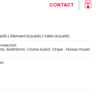
CONTACT
rlé) | Allemand (lu/parlé) | Italien (lu/parlé)
Niveau bon
me, Badminton, Course à pied, Cirque - Niveau moyen
yen