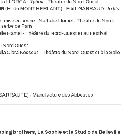
is LLORCA -
Tybalt
- Théâtre du Nord-Ouest
UR
(H. de MONTHERLANT) - Edith GARRAUD -
le fils
 et mise en scène : Nathalie Hamel
- Théâtre du Nord-
l serbe de Paris
halie Hamel
- Théâtre du Nord-Ouest et au Festival
du Nord Ouest
Guila Clara Kessous
- Théâtre du Nord-Ouest et à la Salle
e SARRAUTE)
- Manufacture des Abbesses
ing brothers, La Sophie et le Studio de Belleville