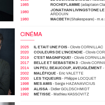
1985
ROCHEFLAMME
(adaptaion Cla
JONATHAN LIVINGSTONE L
1980
ARDOUIN
1980
MACBETH
(Shakespeare) - m.
CINÉMA
2025
IL ETAIT UNE FOIS
- Clovis CORNILLAC
2020
COULEURS DE L'INCENDIE
- Clovis CO
2019
C'EST MAGNIFIQUE!
- Clovis CORNILL
2017
BELLE ET SEBASTIEN 3
- Clovis CORN
2014
UN PEU, BEAUCOUP, AVEUGLÉMENT
-
2002
MALÉFIQUE
- Eric VALETTE
2000
LES TIQUEURS
- Philippe LOCQUET
1998
MES AMIS
- Serge HAZANAVICIUS
1998
ALISSA
- Didier GOLDSCHMIDT
1992
MÉTISSE
- Mathieu KASSOVITZ