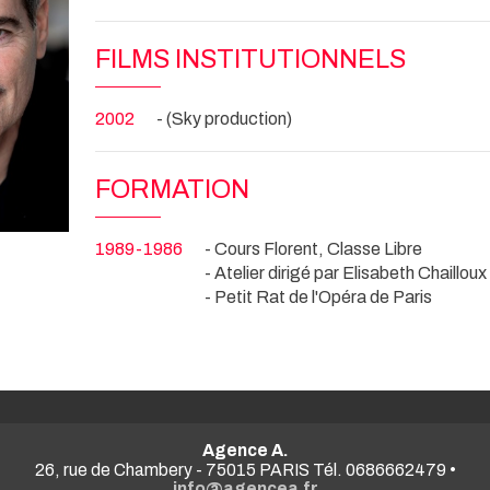
FILMS INSTITUTIONNELS
2002
- (Sky production)
FORMATION
1989-1986
- Cours Florent, Classe Libre
- Atelier dirigé par Elisabeth Chaillou
- Petit Rat de l'Opéra de Paris
Agence A.
26, rue de Chambery - 75015 PARIS Tél. 0686662479 •
info@agencea.fr