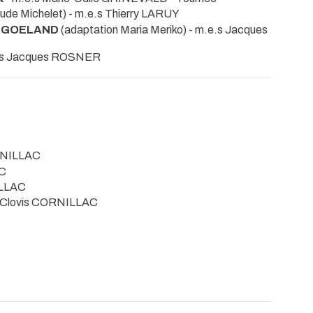
ude Michelet) - m.e.s Thierry LARUY
E GOELAND
(adaptation Maria Meriko) - m.e.s Jacques
e.s Jacques ROSNER
RNILLAC
AC
ILLAC
 Clovis CORNILLAC