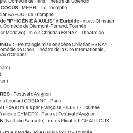
ue, Comédie de Paris, Théâtre du Splendid
E COCUS
- MERRI
- Le Triomphe
idier BAFOU
- Le Triomphe
 de "IPHIGÉNIE À AULIS" d'Euripide
- m.e.s Christian
rs, Comédie de Clermont-Ferrand, Tournée
her Marlowe) - m.e.s Christian ESNAY
- Théâtre de
ONDE :
- Pentalogie mise en scène Christian ESNAY :
-
médie de Caen, Théâtre de la Cité Internationale,
eau d'Orléans
eare)
)
er )
TRES
- Festival d'Avignon
.e.s Léonard COBIANT
- Paris
ENT
- de et m.e.s par Françoise PILLET
- Tournée
s Francine EYMERY
- Paris et Festival d'Avignon
ON
(Nathalie Sarraute) - m.e.s Elisabeth CHAILLOUX
-
K
- m.e.s Marie-Odile GRINEVALD
- Tournée