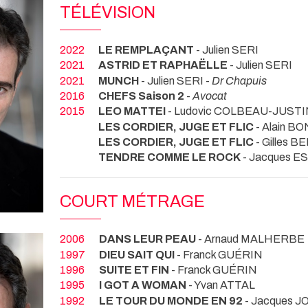
TÉLÉVISION
2022
LE REMPLAÇANT
- Julien SERI
2021
ASTRID ET RAPHAËLLE
- Julien SERI
2021
MUNCH
- Julien SERI -
Dr Chapuis
2016
CHEFS Saison 2
-
Avocat
2015
LEO MATTEI
- Ludovic COLBEAU-JUSTI
LES CORDIER, JUGE ET FLIC
- Alain B
LES CORDIER, JUGE ET FLIC
- Gilles 
TENDRE COMME LE ROCK
- Jacques 
COURT MÉTRAGE
2006
DANS LEUR PEAU
- Arnaud MALHERBE
1997
DIEU SAIT QUI
- Franck GUÉRIN
1996
SUITE ET FIN
- Franck GUÉRIN
1995
I GOT A WOMAN
- Yvan ATTAL
1992
LE TOUR DU MONDE EN 92
- Jacques 