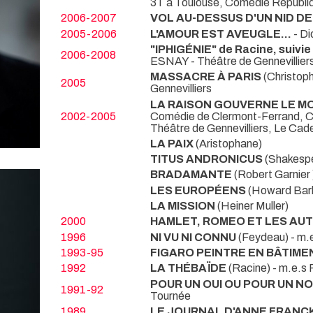
3T à Toulouse, Comédie Républiq
2006-2007
VOL AU-DESSUS D'UN NID D
2005-2006
L'AMOUR EST AVEUGLE...
- D
"IPHIGÉNIE" de Racine, suivie
2006-2008
ESNAY
- Théâtre de Gennevillie
MASSACRE À PARIS
(Christop
2005
Gennevilliers
LA RAISON GOUVERNE LE M
2002-2005
Comédie de Clermont-Ferrand, Co
Théâtre de Gennevilliers, Le Cad
LA PAIX
(Aristophane)
TITUS ANDRONICUS
(Shakesp
BRADAMANTE
(Robert Garnier 
LES EUROPÉENS
(Howard Bark
LA MISSION
(Heiner Muller)
2000
HAMLET, ROMEO ET LES AU
1996
NI VU NI CONNU
(Feydeau) - m
1993-95
FIGARO PEINTRE EN BÂTIM
1992
LA THÉBAÏDE
(Racine) - m.e.
POUR UN OUI OU POUR UN N
1991-92
Tournée
1989
LE JOURNAL D'ANNE FRANC