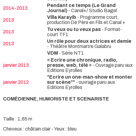
Pendant ce temps (Le Grand
2014-2013
Journal)
- Canal+/ Studio Bagel
Villa Karayib
- Programme court,
2013
production De Père en Fils et Canal +
Tu veux ou tu veux pas
- Format-
2013
court TF1
Un rôle pour deux actrices et demie
2013
- Théâtre Montmartre Galabru
VDM
- Série NT1
« Ecrire une chronique, radio,
janvier 2013
presse, web, télé »
- Ouvrage paru aux
Editions Eyrolles
"Ecrire un one-man-show et monter
janvier 2012
sur scène""
- ouvrage paru aux
Editions Eyrolles
COMÉDIENNE, HUMORISTE ET SCENARISTE
Taille : 1,65 m
Cheveux : châtain clair - Yeux : bleu