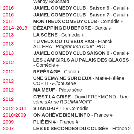
Wendy Bouchard
2016
JAMEL COMEDY CLUB - Saison 9
- Canal +
2016
JAMEL COMEDY CLUB - Saison 7
- Canal +
2014
MONTREUX COMEDY CLUB
- Comédie +
2014-2013
DÉZAPPING DU BEFORE
-
Canal +
2013
LA SCÈNE
- Comédie +
TU VEUX OU TU VEUX PAS
- Franck
2013
ALLERA -
Programme Court- HD1
2013
JAMEL COMEDY CLUB SAISON 6
- Canal +
LES JAM'GIRLS AU PALAIS DES GLACES
2013
- Comédie +
2012
REPÉRAGE
- Canal +
UNE SEMAINE SUR DEUX
- Marie-Hélène
2012
COPTI -
Pilote série
2012
MA MEUF
- Pilote série
C'EST LA CRISE
- David FREYMOND -
Une
2012
série d'Anne ROUMANOFF
2012-2011
STAND-UP
- TV Comédie
2010/2009
ON ACHÈVE BIEN L'INFO
- France 4
2009
PLIÉ EN 4
- France 4
2007
LES 60 SECONDES DU COLISÉE
- France 2