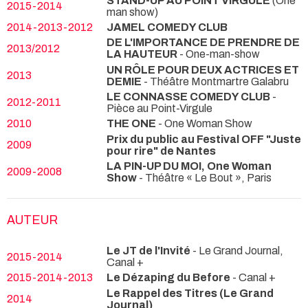
STAND-UP AU POINT VIRGULE
(One
2015-2014
man show)
2014-2013-2012
JAMEL COMEDY CLUB
DE L'IMPORTANCE DE PRENDRE DE
2013/2012
LA HAUTEUR
- One-man-show
UN RÔLE POUR DEUX ACTRICES ET
2013
DEMIE
- Théâtre Montmartre Galabru
LE CONNASSE COMEDY CLUB
-
2012-2011
Pièce au Point-Virgule
2010
THE ONE
- One Woman Show
Prix du public au Festival OFF "Juste
2009
pour rire" de Nantes
LA PIN-UP DU MOI, One Woman
2009-2008
Show
- Théâtre « Le Bout », Paris
AUTEUR
Le JT de l'Invité
- Le Grand Journal,
2015-2014
Canal +
2015-2014-2013
Le Dézaping du Before
- Canal +
Le Rappel des Titres (Le Grand
2014
Journal)