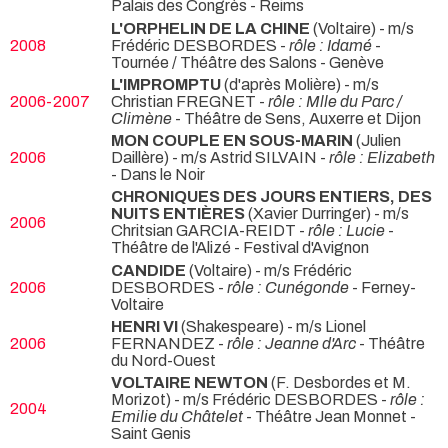
Palais des Congrès - Reims
L'ORPHELIN DE LA CHINE
(Voltaire) - m/s
2008
Frédéric DESBORDES -
rôle : Idamé
-
Tournée / Théâtre des Salons - Genève
L'IMPROMPTU
(d'après Molière) - m/s
2006-2007
Christian FREGNET -
rôle : Mlle du Parc /
Climène
- Théâtre de Sens, Auxerre et Dijon
MON COUPLE EN SOUS-MARIN
(Julien
2006
Daillère) - m/s Astrid SILVAIN -
rôle : Elizabeth
- Dans le Noir
CHRONIQUES DES JOURS ENTIERS, DES
NUITS ENTIÈRES
(Xavier Durringer) - m/s
2006
Chritsian GARCIA-REIDT -
rôle : Lucie
-
Théâtre de l'Alizé - Festival d'Avignon
CANDIDE
(Voltaire) - m/s Frédéric
2006
DESBORDES -
rôle : Cunégonde
- Ferney-
Voltaire
HENRI VI
(Shakespeare) - m/s Lionel
2006
FERNANDEZ -
rôle : Jeanne d'Arc
- Théâtre
du Nord-Ouest
VOLTAIRE NEWTON
(F. Desbordes et M.
Morizot) - m/s Frédéric DESBORDES -
rôle :
2004
Emilie du Châtelet
- Théâtre Jean Monnet -
Saint Genis