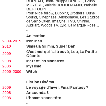
BUREAU, Jean-Philippe BRIÈRE, Bruno
MÉYÈRE, Valérie SCHULMANN, Isabelle
BERTOLINI...
Pour Nice fellow, Dubbing Brothers, Dune
Sound, Cinéphase, Audiophase, Les Studios
de Saint-Ouen, Imagine, TVS, Chinkel,
Audi'art, Woods TV, Lylo, La Marque Rose...
-
Animation
2009-2012
Iron Man
2010
Simsala Grimm, Super Dan
C’est moi qui l'ai trouvé, Lou, La Petite
2009
Géante
2008
Matt et les Monstres
2006
My Hime
2005-2006
Witch
-
Fiction Cinéma
2009
Le voyage d'hiver, Final Fantasy 7
2008
Anaconda 3
2003
L'homme sans tête
-