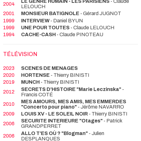
LE GENRE HUMAIN - LES PARISIENS
- Claude
2004
LELOUCH
2001
MONSIEUR BATIGNOLE
- Gérard JUGNOT
1999
INTERVIEW
- Daniel BYUN
1999
UNE POUR TOUTES
- Claude LELOUCH
1994
CACHE-CASH
- Claude PINOTEAU
TÉLÉVISION
2023
SCENES DE MENAGES
2020
HORTENSE
- Thierry BINISTI
2019
MUNCH
- Thierry BINISTI
SECRETS D'HISTOIRE "Marie Leczinska"
-
2012
Francis COTÉ
MES AMOURS, MES AMIS, MES EMMERDES
2010
"Concerto pour piano"
- Jérôme NAVARRO
2009
LOUIS XV - LE SOLEIL NOIR
- Thierry BINISTI
SECURITE INTERIEURE "Otages"
- Patrick
2006
GRANDPERRET
ALLO T'ES OÙ ? "Blogman"
- Julien
2006
DESPLANQUES