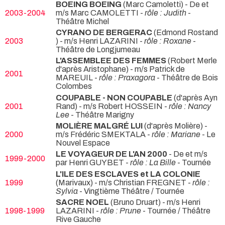
BOEING BOEING
(Marc Camoletti) - De et
2003-2004
m/s Marc CAMOLETTI -
rôle : Judith
-
Théâtre Michel
CYRANO DE BERGERAC
(Edmond Rostand
2003
) - m/s Henri LAZARINI -
rôle : Roxane
-
Théâtre de Longjumeau
L'ASSEMBLEE DES FEMMES
(Robert Merle
d'après Aristophane) - m/s Patrick de
2001
MAREUIL -
rôle : Praxagora
- Théâtre de Bois
Colombes
COUPABLE - NON COUPABLE
(d'après Ayn
2001
Rand) - m/s Robert HOSSEIN -
rôle : Nancy
Lee
- Théâtre Marigny
MOLIÈRE MALGRÉ LUI
(d'après Molière) -
2000
m/s Frédéric SMEKTALA -
rôle : Mariane
- Le
Nouvel Espace
LE VOYAGEUR DE L'AN 2000
- De et m/s
1999-2000
par Henri GUYBET -
rôle : La Bille
- Tournée
L'ILE DES ESCLAVES et LA COLONIE
1999
(Marivaux) - m/s Christian FREGNET -
rôle :
Sylvia
- Vingtième Théâtre / Tournée
SACRE NOEL
(Bruno Druart) - m/s Henri
1998-1999
LAZARINI -
rôle : Prune
- Tournée / Théâtre
Rive Gauche