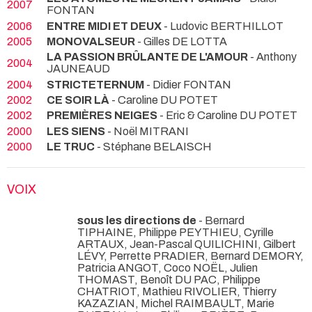
2007
FONTAN
2006
ENTRE MIDI ET DEUX
- Ludovic BERTHILLOT
2005
MONOVALSEUR
- Gilles DE LOTTA
LA PASSION BRÛLANTE DE L'AMOUR
- Anthony
2004
JAUNEAUD
2004
STRICTETERNUM
- Didier FONTAN
2002
CE SOIR LÀ
- Caroline DU POTET
2002
PREMIÈRES NEIGES
- Eric & Caroline DU POTET
2000
LES SIENS
- Noël MITRANI
2000
LE TRUC
- Stéphane BELAISCH
VOIX
sous les directions de
- Bernard
TIPHAINE, Philippe PEYTHIEU, Cyrille
ARTAUX, Jean-Pascal QUILICHINI, Gilbert
LÉVY, Perrette PRADIER, Bernard DEMORY,
Patricia ANGOT, Coco NOËL, Julien
THOMAST, Benoît DU PAC, Philippe
CHATRIOT, Mathieu RIVOLIER, Thierry
KAZAZIAN, Michel RAIMBAULT, Marie