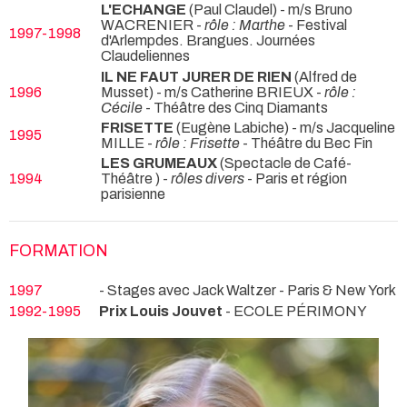
L'ECHANGE
(Paul Claudel) - m/s Bruno
WACRENIER -
rôle : Marthe
- Festival
1997-1998
d'Arlempdes. Brangues. Journées
Claudeliennes
IL NE FAUT JURER DE RIEN
(Alfred de
1996
Musset) - m/s Catherine BRIEUX -
rôle :
Cécile
- Théâtre des Cinq Diamants
FRISETTE
(Eugène Labiche) - m/s Jacqueline
1995
MILLE -
rôle : Frisette
- Théâtre du Bec Fin
LES GRUMEAUX
(Spectacle de Café-
1994
Théâtre ) -
rôles divers
- Paris et région
parisienne
FORMATION
1997
- Stages avec Jack Waltzer - Paris & New York
1992-1995
Prix Louis Jouvet
- ECOLE PÉRIMONY