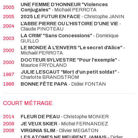
UNE FEMME D'HONNEUR "Violences
2005
Conjugales"
- Michaël PERROTA
2005
2025 LE FUTUR EN FACE
- Christophe JANIN
L'ABBE PIERRE OU L'HISTOIRE D'UNE VIE
-
2004
Claude PINOTEAU
LA CRIM' "Sans Concessions"
- Dominique
2003
GUILLO
LE MONDE À L'ENVERS "Le secret d'Alice"
-
2000
Michaël PERROTA
DOCTEUR SYLVESTRE "Pour l'exemple"
-
2000
Maurice FRYDLAND
JULIE LESCAUT "Mort d'un petit soldat"
-
1997
Charlotte BRANDSTRÖM
1996
BONNE FÊTE PAPA
- Didier FONTAN
COURT MÉTRAGE
2014
FLEUR DE PEAU
- Christophe MONIER
2009
JE VEUX SKIER
- Michel FERNANDEZ
2008
VIRGINIA SLIM
- Olivier MEGATON
LES ATOMES NE MEURENT JAMAIS
- Didier