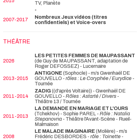
2015
TV, Planète
-
Nombreux Jeux vidéos (titres
2007-2017
confidentiels) et Voice-overs
THÉÂTRE
LES PETITES FEMMES DE MAUPASSANT
2026
(de Guy de MAUPASSANT, adaptation de
Roger DEFOSSEZ)
- Lucernaire
ANTIGONE
(Sophocle) - m/s Gwenhaël DE
2013-2015
GOUVELLO -
rôles : Le Coryphée / Eurydice
-
Tournée
ZADIG
((d'après Voltaire)) - Gwenhaël DE
2011-2014
GOUVELLO -
Rôles : Astarté / Divers
-
Théâtre 13 / Tournée
LA DEMANDE EN MARIAGE ET L'OURS
(Tchekhov) - Sophie PAREL -
Rôle : Natalia
2011-2013
Stepanovna
- Théâtre l'Avant-Scène - Rueil-
Malmaison
LE MALADE IMAGINAIRE
(Molière) - m/s
2008
Frédéric DESBORDES -
rôle : Toinette
-