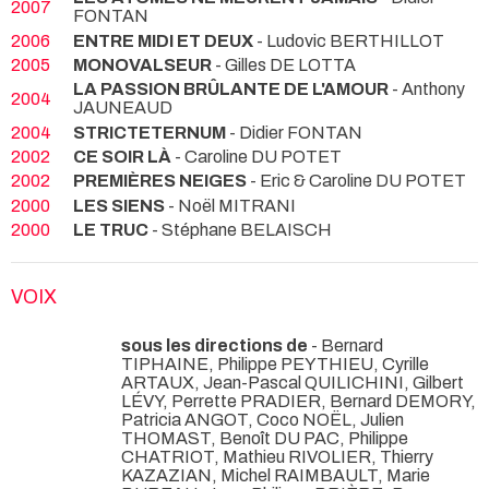
2007
FONTAN
2006
ENTRE MIDI ET DEUX
- Ludovic BERTHILLOT
2005
MONOVALSEUR
- Gilles DE LOTTA
LA PASSION BRÛLANTE DE L'AMOUR
- Anthony
2004
JAUNEAUD
2004
STRICTETERNUM
- Didier FONTAN
2002
CE SOIR LÀ
- Caroline DU POTET
2002
PREMIÈRES NEIGES
- Eric & Caroline DU POTET
2000
LES SIENS
- Noël MITRANI
2000
LE TRUC
- Stéphane BELAISCH
VOIX
sous les directions de
- Bernard
TIPHAINE, Philippe PEYTHIEU, Cyrille
ARTAUX, Jean-Pascal QUILICHINI, Gilbert
LÉVY, Perrette PRADIER, Bernard DEMORY,
Patricia ANGOT, Coco NOËL, Julien
THOMAST, Benoît DU PAC, Philippe
CHATRIOT, Mathieu RIVOLIER, Thierry
KAZAZIAN, Michel RAIMBAULT, Marie