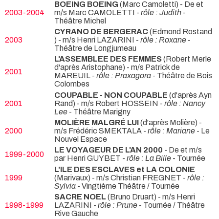
BOEING BOEING
(Marc Camoletti) - De et
2003-2004
m/s Marc CAMOLETTI -
rôle : Judith
-
Théâtre Michel
CYRANO DE BERGERAC
(Edmond Rostand
2003
) - m/s Henri LAZARINI -
rôle : Roxane
-
Théâtre de Longjumeau
L'ASSEMBLEE DES FEMMES
(Robert Merle
d'après Aristophane) - m/s Patrick de
2001
MAREUIL -
rôle : Praxagora
- Théâtre de Bois
Colombes
COUPABLE - NON COUPABLE
(d'après Ayn
2001
Rand) - m/s Robert HOSSEIN -
rôle : Nancy
Lee
- Théâtre Marigny
MOLIÈRE MALGRÉ LUI
(d'après Molière) -
2000
m/s Frédéric SMEKTALA -
rôle : Mariane
- Le
Nouvel Espace
LE VOYAGEUR DE L'AN 2000
- De et m/s
1999-2000
par Henri GUYBET -
rôle : La Bille
- Tournée
L'ILE DES ESCLAVES et LA COLONIE
1999
(Marivaux) - m/s Christian FREGNET -
rôle :
Sylvia
- Vingtième Théâtre / Tournée
SACRE NOEL
(Bruno Druart) - m/s Henri
1998-1999
LAZARINI -
rôle : Prune
- Tournée / Théâtre
Rive Gauche