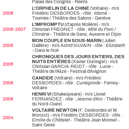
Palais des Congrès - Reims
L'ORPHELIN DE LA CHINE
(Voltaire) - m/s
2008
Frédéric DESBORDES -
rôle : Idamé
-
Tournée / Théâtre des Salons - Genève
L'IMPROMPTU
(d'après Molière) - m/s
2006-2007
Christian FREGNET -
rôle : Mlle du Parc /
Climène
- Théâtre de Sens, Auxerre et Dijon
MON COUPLE EN SOUS-MARIN
(Julien
2006
Daillère) - m/s Astrid SILVAIN -
rôle : Elizabeth
- Dans le Noir
CHRONIQUES DES JOURS ENTIERS, DES
NUITS ENTIÈRES
(Xavier Durringer) - m/s
2006
Chritsian GARCIA-REIDT -
rôle : Lucie
-
Théâtre de l'Alizé - Festival d'Avignon
CANDIDE
(Voltaire) - m/s Frédéric
2006
DESBORDES -
rôle : Cunégonde
- Ferney-
Voltaire
HENRI VI
(Shakespeare) - m/s Lionel
2006
FERNANDEZ -
rôle : Jeanne d'Arc
- Théâtre
du Nord-Ouest
VOLTAIRE NEWTON
(F. Desbordes et M.
Morizot) - m/s Frédéric DESBORDES -
rôle :
2004
Emilie du Châtelet
- Théâtre Jean Monnet -
Saint Genis