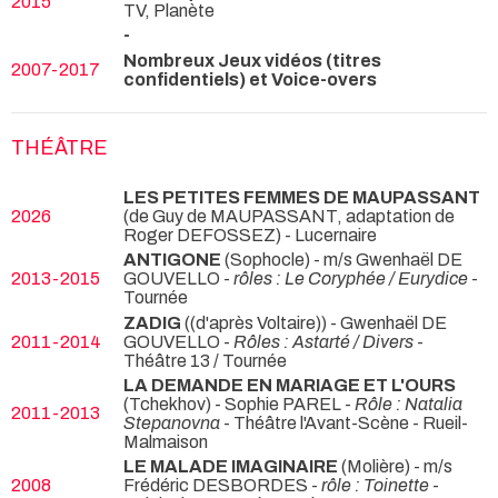
2015
TV, Planète
-
Nombreux Jeux vidéos (titres
2007-2017
confidentiels) et Voice-overs
THÉÂTRE
LES PETITES FEMMES DE MAUPASSANT
2026
(de Guy de MAUPASSANT, adaptation de
Roger DEFOSSEZ)
- Lucernaire
ANTIGONE
(Sophocle) - m/s Gwenhaël DE
2013-2015
GOUVELLO -
rôles : Le Coryphée / Eurydice
-
Tournée
ZADIG
((d'après Voltaire)) - Gwenhaël DE
2011-2014
GOUVELLO -
Rôles : Astarté / Divers
-
Théâtre 13 / Tournée
LA DEMANDE EN MARIAGE ET L'OURS
(Tchekhov) - Sophie PAREL -
Rôle : Natalia
2011-2013
Stepanovna
- Théâtre l'Avant-Scène - Rueil-
Malmaison
LE MALADE IMAGINAIRE
(Molière) - m/s
2008
Frédéric DESBORDES -
rôle : Toinette
-