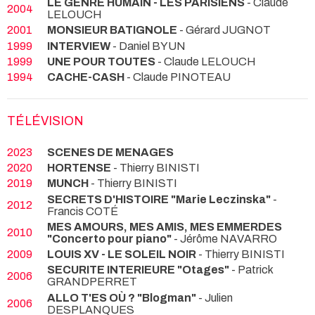
LE GENRE HUMAIN - LES PARISIENS
- Claude
2004
LELOUCH
2001
MONSIEUR BATIGNOLE
- Gérard JUGNOT
1999
INTERVIEW
- Daniel BYUN
1999
UNE POUR TOUTES
- Claude LELOUCH
1994
CACHE-CASH
- Claude PINOTEAU
TÉLÉVISION
2023
SCENES DE MENAGES
2020
HORTENSE
- Thierry BINISTI
2019
MUNCH
- Thierry BINISTI
SECRETS D'HISTOIRE "Marie Leczinska"
-
2012
Francis COTÉ
MES AMOURS, MES AMIS, MES EMMERDES
2010
"Concerto pour piano"
- Jérôme NAVARRO
2009
LOUIS XV - LE SOLEIL NOIR
- Thierry BINISTI
SECURITE INTERIEURE "Otages"
- Patrick
2006
GRANDPERRET
ALLO T'ES OÙ ? "Blogman"
- Julien
2006
DESPLANQUES