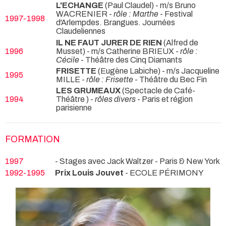
L'ECHANGE
(Paul Claudel) - m/s Bruno
WACRENIER -
rôle : Marthe
- Festival
1997-1998
d'Arlempdes. Brangues. Journées
Claudeliennes
IL NE FAUT JURER DE RIEN
(Alfred de
1996
Musset) - m/s Catherine BRIEUX -
rôle :
Cécile
- Théâtre des Cinq Diamants
FRISETTE
(Eugène Labiche) - m/s Jacqueline
1995
MILLE -
rôle : Frisette
- Théâtre du Bec Fin
LES GRUMEAUX
(Spectacle de Café-
1994
Théâtre ) -
rôles divers
- Paris et région
parisienne
FORMATION
1997
- Stages avec Jack Waltzer - Paris & New York
1992-1995
Prix Louis Jouvet
- ECOLE PÉRIMONY