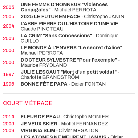
UNE FEMME D'HONNEUR "Violences
2005
Conjugales"
- Michaël PERROTA
2005
2025 LE FUTUR EN FACE
- Christophe JANIN
L'ABBE PIERRE OU L'HISTOIRE D'UNE VIE
-
2004
Claude PINOTEAU
LA CRIM' "Sans Concessions"
- Dominique
2003
GUILLO
LE MONDE À L'ENVERS "Le secret d'Alice"
-
2000
Michaël PERROTA
DOCTEUR SYLVESTRE "Pour l'exemple"
-
2000
Maurice FRYDLAND
JULIE LESCAUT "Mort d'un petit soldat"
-
1997
Charlotte BRANDSTRÖM
1996
BONNE FÊTE PAPA
- Didier FONTAN
COURT MÉTRAGE
2014
FLEUR DE PEAU
- Christophe MONIER
2009
JE VEUX SKIER
- Michel FERNANDEZ
2008
VIRGINIA SLIM
- Olivier MEGATON
LES ATOMES NE MEURENT JAMAIS
- Didier