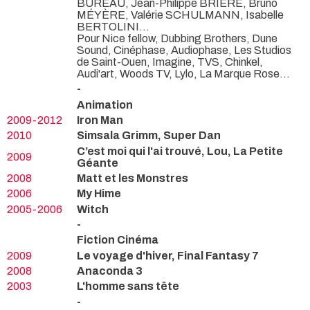
BUREAU, Jean-Philippe BRIÈRE, Bruno
MÉYÈRE, Valérie SCHULMANN, Isabelle
BERTOLINI...
Pour Nice fellow, Dubbing Brothers, Dune
Sound, Cinéphase, Audiophase, Les Studios
de Saint-Ouen, Imagine, TVS, Chinkel,
Audi'art, Woods TV, Lylo, La Marque Rose...
-
Animation
2009-2012
Iron Man
2010
Simsala Grimm, Super Dan
C’est moi qui l'ai trouvé, Lou, La Petite
2009
Géante
2008
Matt et les Monstres
2006
My Hime
2005-2006
Witch
-
Fiction Cinéma
2009
Le voyage d'hiver, Final Fantasy 7
2008
Anaconda 3
2003
L'homme sans tête
-