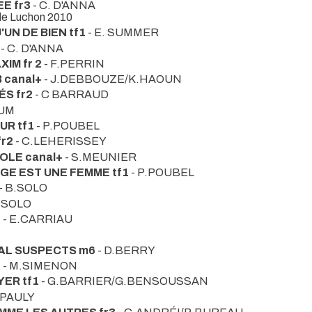
E fr3
- C. D'ANNA
 de Luchon 2010
UN DE BIEN tf1
- E. SUMMER
- C. D'ANNA
IM fr 2
- F.PERRIN
 canal+
- J.DEBBOUZE/K.HAOUN
S fr2
- C BARRAUD
AUM
UR tf1
- P.POUBEL
fr2
- C.LEHERISSEY
ROLE canal+
- S.MEUNIER
UGE EST UNE FEMME tf1
- P.POUBEL
- B.SOLO
.SOLO
1
- E.CARRIAU
AL SUSPECTS m6
- D.BERRY
+
- M.SIMENON
ER tf1
- G.BARRIER/G.BENSOUSSAN
.PAULY