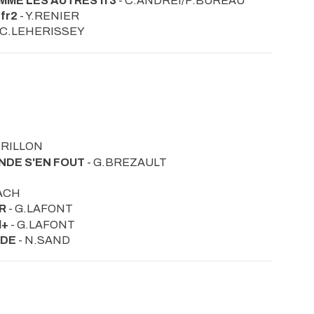
MME LES AUTRES fr3
- C.ANDRÉI/P.BUREAU
fr2
- Y.RENIER
 C.LEHERISSEY
MERILLON
NDE S'EN FOUT
- G.BREZAULT
BACH
IR
- G.LAFONT
l+
- G.LAFONT
UDE
- N.SAND