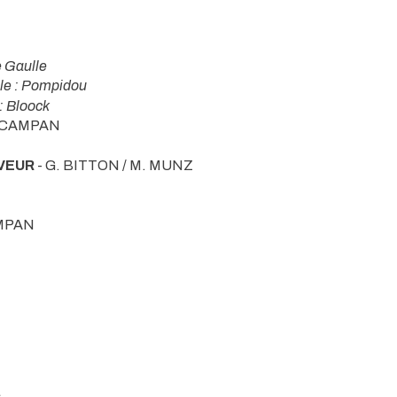
e Gaulle
le : Pompidou
: Bloock
.CAMPAN
VEUR
- G. BITTON / M. MUNZ
MPAN