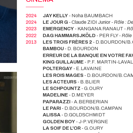
2024
JAY KELLY
- Noha BAUMBACH
2024
LE JOUR G
- Claude ZIDI Junior -
Rôle : D
2023
EMERGENCY
- KANGANA RANAUT -
Rô
2022
DAG HAMMARSJKÖLD
- PER FLY -
Rôle 
2013
LES TROIS FRÈRES 2
- D.BOURDON/B
BAMBOU
- D. BOURDON
ERREUR DE LA BANQUE EN VOTRE FA
KING GUILLAUME
- P.F. MARTIN-LAVAL
POLTERGAY
- E.LAVAINE
LES ROIS MAGES
- D.BOURDON/B.CA
LES ACTEURS
- B.BLIER
LE SCHPOUNTZ
- G.OURY
MADELINE
- D.MEYER
PAPARAZZI
- A.BERBERIAN
LE PARI
- D.BOURDON/B.CAMPAN
ALISSA
- D.GOLDSCHMIDT
GOLDEN BOY
- J-P.VERGNE
LA SOIF DE L'OR
- G.OURY