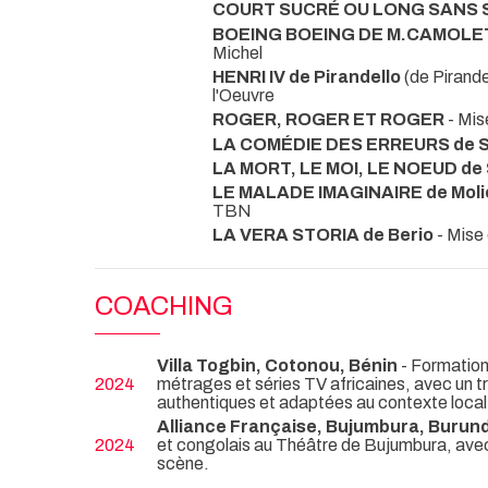
COURT SUCRÉ OU LONG SANS 
BOEING BOEING DE M.CAMOLE
Michel
HENRI IV de Pirandello
(de Pirand
l'Oeuvre
ROGER, ROGER ET ROGER
- Mi
LA COMÉDIE DES ERREURS de 
LA MORT, LE MOI, LE NOEUD de
LE MALADE IMAGINAIRE de Moli
TBN
LA VERA STORIA de Berio
- Mise
COACHING
Villa Togbin, Cotonou, Bénin
- Formation 
2024
métrages et séries TV africaines, avec un 
authentiques et adaptées au contexte local
Alliance Française, Bujumbura, Burund
2024
et congolais au Théâtre de Bujumbura, avec 
scène.