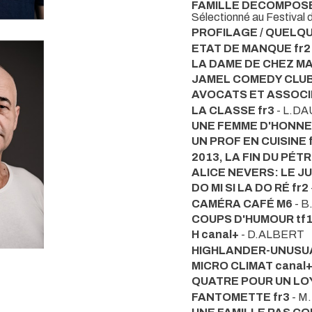
FAMILLE DECOMPOSE
Sélectionné au Festival
PROFILAGE / QUELQU'
ETAT DE MANQUE fr2
LA DAME DE CHEZ MAX
JAMEL COMEDY CLUB
AVOCATS ET ASSOCIÉ
LA CLASSE fr3
- L.D
UNE FEMME D'HONNE
UN PROF EN CUISINE 
2013, LA FIN DU PÉT
ALICE NEVERS: LE J
DO MI SI LA DO RÉ fr2
CAMÉRA CAFÉ M6
- B
COUPS D'HUMOUR tf
H canal+
- D.ALBERT
HIGHLANDER-UNUSU
MICRO CLIMAT canal
QUATRE POUR UN LOY
FANTOMETTE fr3
- M