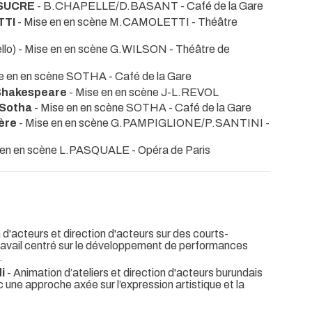
SUCRE
- B.CHAPELLE/D.BASANT
- Café de la Gare
TTI
- Mise en en scène M.CAMOLETTI
- Théâtre
ello) - Mise en en scène G.WILSON
- Théâtre de
se en en scène SOTHA
- Café de la Gare
Shakespeare
- Mise en en scène J-L.REVOL
 Sotha
- Mise en en scène SOTHA
- Café de la Gare
ère
- Mise en en scène G.PAMPIGLIONE/P.SANTINI
-
 en en scène L.PASQUALE
- Opéra de Paris
d'acteurs et direction d'acteurs sur des courts-
travail centré sur le développement de performances
.
i
- Animation d’ateliers et direction d'acteurs burundais
une approche axée sur l’expression artistique et la