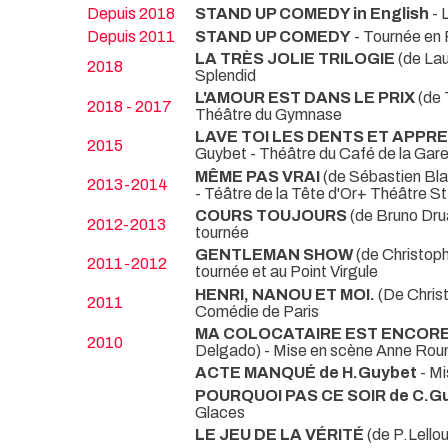
Depuis 2018
STAND UP COMEDY in English
- 
Depuis 2011
STAND UP COMEDY
- Tournée en
LA TRÈS JOLIE TRILOGIE
(de La
2018
Splendid
L'AMOUR EST DANS LE PRIX
(de 
2018 - 2017
Théâtre du Gymnase
LAVE TOI LES DENTS ET APPR
2015
Guybet
- Théâtre du Café de la Gar
MÊME PAS VRAI
(de Sébastien Bla
2013-2014
- Téâtre de la Tête d'Or+ Théâtre S
COURS TOUJOURS
(de Bruno Dru
2012-2013
tournée
GENTLEMAN SHOW
(de Christo
2011-2012
tournée et au Point Virgule
HENRI, NANOU ET MOI.
(De Chris
2011
Comédie de Paris
MA COLOCATAIRE EST ENCOR
2010
Delgado) - Mise en scène Anne Rou
ACTE MANQUÉ de H.Guybet
- M
POURQUOI PAS CE SOIR de C.G
Glaces
LE JEU DE LA VÉRITÉ
(de P.Lell