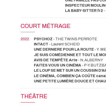
UNE FAMILLE PAS CO
INSPECTEUR MOULIN 
LA BABY-SITTER fr2
-
COURT MÉTRAGE
2022
PSYCHOZ
- THE TWINS PERROTE
INTACT
- Laurent SCHEID
UNE DERNIERE POUR LA ROUTE
- Y. 
JE SUIS COMÉDIENNE ET TOUT LE MO
AVIS DE TEMPÊTE Arte
- N.ALBERNY
FAITES VOUS UN CINÉMA
- P-Y.BUTZ
LE LOUP SE MET SUR UN COUSSIN D'A
LE CINÉMA, COMBIEN ÇA COÛTE cana
UNE PETITE LUMIÈRE DOUCE ET CHA
THÉÂTRE