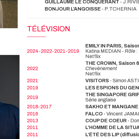
GUILLAUME LE CONQUÉRANT
- J.RIV
BONJOUR L'ANGOISSE
- P.TCHERNIA
TÉLÉVISION
EMILY IN PARIS, Saison
2024-2022-2021-2019
Katina MEDIAN -
Rôle :
Netflix
THE CROWN, Saison 
2022
Chevènement
Netflix
2021
VISITORS
- Simon AST
2019
LES ESPIONS DU GE
THE SINGAPORE GRI
2019
Série anglaise
2018-2017
SAKHO ET MANGANE
2016
FALCO
- Vincent JAMA
2013
COUP DE COEUR
- Do
2011
L’HOMME DE LA SITUA
2011
L’ÉTÉ DES LIP (diffus