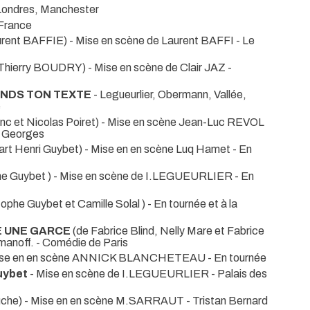
Londres, Manchester
 France
urent BAFFIE) - Mise en scène de Laurent BAFFI
- Le
Thierry BOUDRY) - Mise en scène de Clair JAZ
-
ENDS TON TEXTE
- Legueurlier, Obermann, Vallée,
e
nc et Nicolas Poiret) - Mise en scène Jean-Luc REVOL
t Georges
art Henri Guybet) - Mise en en scène Luq Hamet
- En
phe Guybet ) - Mise en scène de I.LEGUEURLIER
- En
tophe Guybet et Camille Solal )
- En tournée et à la
E UNE GARCE
(de Fabrice Blind, Nelly Mare et Fabrice
manoff.
- Comédie de Paris
ise en en scène ANNICK BLANCHETEAU
- En tournée
uybet
- Mise en scène de I.LEGUEURLIER
- Palais des
ouche) - Mise en en scène M.SARRAUT
- Tristan Bernard