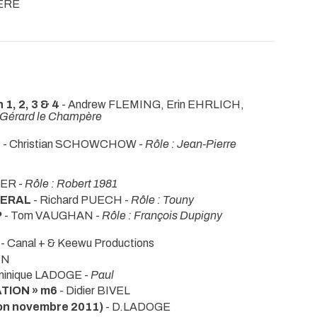
IÈRE
 1, 2, 3 & 4
- Andrew FLEMING, Erin EHRLICH,
 Gérard le Champère
6
- Christian SCHOWCHOW -
Rôle : Jean-Pierre
IER -
Rôle : Robert 1981
NERAL
- Richard PUECH -
Rôle : Touny
P
- Tom VAUGHAN -
Rôle : François Dupigny
- Canal + & Keewu Productions
IN
minique LADOGE -
Paul
TION » m6
- Didier BIVEL
ion novembre 2011)
- D.LADOGE