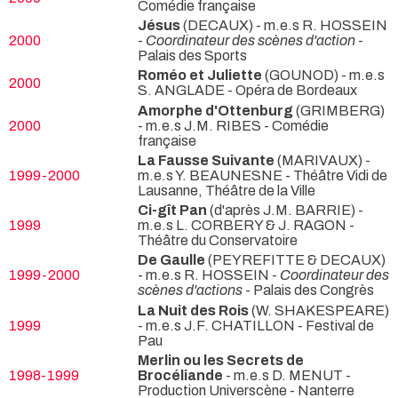
Comédie française
Jésus
(DECAUX) - m.e.s R. HOSSEIN
2000
-
Coordinateur des scènes d'action
-
Palais des Sports
Roméo et Juliette
(GOUNOD) - m.e.s
2000
S. ANGLADE
- Opéra de Bordeaux
Amorphe d'Ottenburg
(GRIMBERG)
2000
- m.e.s J.M. RIBES
- Comédie
française
La Fausse Suivante
(MARIVAUX) -
1999-2000
m.e.s Y. BEAUNESNE
- Théâtre Vidi de
Lausanne, Théâtre de la Ville
Ci-gît Pan
(d'après J.M. BARRIE) -
1999
m.e.s L. CORBERY & J. RAGON
-
Théâtre du Conservatoire
De Gaulle
(PEYREFITTE & DECAUX)
1999-2000
- m.e.s R. HOSSEIN -
Coordinateur des
scènes d'actions
- Palais des Congrès
La Nuit des Rois
(W. SHAKESPEARE)
1999
- m.e.s J.F. CHATILLON
- Festival de
Pau
Merlin ou les Secrets de
1998-1999
Brocéliande
- m.e.s D. MENUT
-
Production Universcène - Nanterre