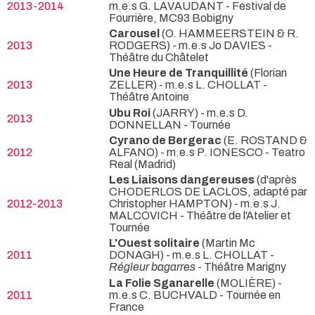
2013-2014
m.e.s G. LAVAUDANT
- Festival de
Fourrière, MC93 Bobigny
Carousel
(O. HAMMEERSTEIN & R.
2013
RODGERS) - m.e.s Jo DAVIES
-
Théâtre du Châtelet
Une Heure de Tranquillité
(Florian
2013
ZELLER) - m.e.s L. CHOLLAT
-
Théâtre Antoine
Ubu Roi
(JARRY) - m.e.s D.
2013
DONNELLAN
- Tournée
Cyrano de Bergerac
(E. ROSTAND &
2012
ALFANO) - m.e.s P. IONESCO
- Teatro
Real (Madrid)
Les Liaisons dangereuses
(d'après
CHODERLOS DE LACLOS, adapté par
2012-2013
Christopher HAMPTON) - m.e.s J.
MALCOVICH
- Théâtre de l'Atelier et
Tournée
L'Ouest solitaire
(Martin Mc
2011
DONAGH) - m.e.s L. CHOLLAT -
Régleur bagarres
- Théâtre Marigny
La Folie Sganarelle
(MOLIÈRE) -
2011
m.e.s C. BUCHVALD
- Tournée en
France