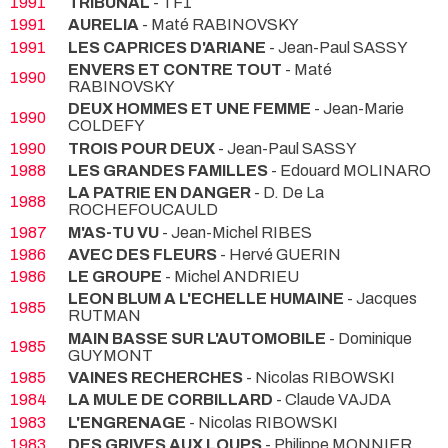
1991
TRIBUNAL
- TF1
1991
AURELIA
- Maté RABINOVSKY
1991
LES CAPRICES D'ARIANE
- Jean-Paul SASSY
ENVERS ET CONTRE TOUT
- Maté
1990
RABINOVSKY
DEUX HOMMES ET UNE FEMME
- Jean-Marie
1990
COLDEFY
1990
TROIS POUR DEUX
- Jean-Paul SASSY
1988
LES GRANDES FAMILLES
- Edouard MOLINARO
LA PATRIE EN DANGER
- D. De La
1988
ROCHEFOUCAULD
1987
M'AS-TU VU
- Jean-Michel RIBES
1986
AVEC DES FLEURS
- Hervé GUERIN
1986
LE GROUPE
- Michel ANDRIEU
LEON BLUM A L'ECHELLE HUMAINE
- Jacques
1985
RUTMAN
MAIN BASSE SUR L'AUTOMOBILE
- Dominique
1985
GUYMONT
1985
VAINES RECHERCHES
- Nicolas RIBOWSKI
1984
LA MULE DE CORBILLARD
- Claude VAJDA
1983
L'ENGRENAGE
- Nicolas RIBOWSKI
1983
DES GRIVES AUX LOUPS
- Philippe MONNIER