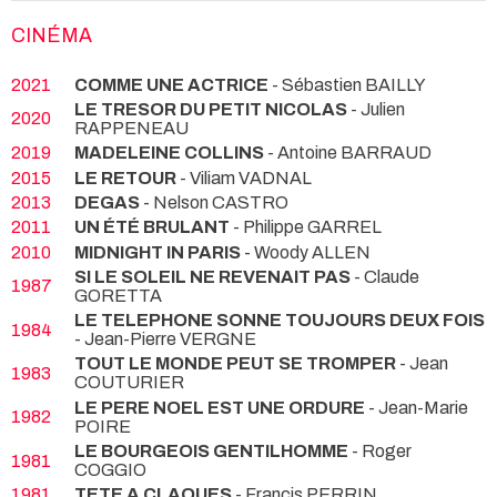
CINÉMA
2021
COMME UNE ACTRICE
- Sébastien BAILLY
LE TRESOR DU PETIT NICOLAS
- Julien
2020
RAPPENEAU
2019
MADELEINE COLLINS
- Antoine BARRAUD
2015
LE RETOUR
- Viliam VADNAL
2013
DEGAS
- Nelson CASTRO
2011
UN ÉTÉ BRULANT
- Philippe GARREL
2010
MIDNIGHT IN PARIS
- Woody ALLEN
SI LE SOLEIL NE REVENAIT PAS
- Claude
1987
GORETTA
LE TELEPHONE SONNE TOUJOURS DEUX FOIS
1984
- Jean-Pierre VERGNE
TOUT LE MONDE PEUT SE TROMPER
- Jean
1983
COUTURIER
LE PERE NOEL EST UNE ORDURE
- Jean-Marie
1982
POIRE
LE BOURGEOIS GENTILHOMME
- Roger
1981
COGGIO
1981
TETE A CLAQUES
- Francis PERRIN