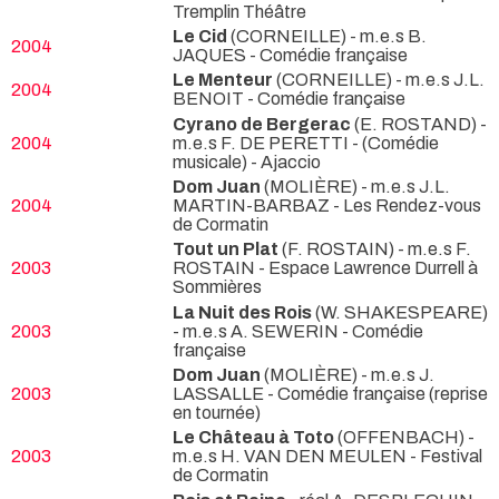
Tremplin Théâtre
Le Cid
(CORNEILLE) - m.e.s B.
2004
JAQUES
- Comédie française
Le Menteur
(CORNEILLE) - m.e.s J.L.
2004
BENOIT
- Comédie française
Cyrano de Bergerac
(E. ROSTAND) -
2004
m.e.s F. DE PERETTI -
(Comédie
musicale) - Ajaccio
Dom Juan
(MOLIÈRE) - m.e.s J.L.
2004
MARTIN-BARBAZ
- Les Rendez-vous
de Cormatin
Tout un Plat
(F. ROSTAIN) - m.e.s F.
2003
ROSTAIN
- Espace Lawrence Durrell à
Sommières
La Nuit des Rois
(W. SHAKESPEARE)
2003
- m.e.s A. SEWERIN
- Comédie
française
Dom Juan
(MOLIÈRE) - m.e.s J.
2003
LASSALLE
- Comédie française (reprise
en tournée)
Le Château à Toto
(OFFENBACH) -
2003
m.e.s H. VAN DEN MEULEN
- Festival
de Cormatin