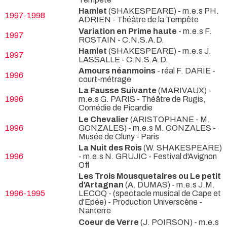
Hamlet
(SHAKESPEARE) - m.e.s PH.
1997-1998
ADRIEN
- Théâtre de la Tempête
Variation en Prime haute
- m.e.s F.
1997
ROSTAIN
- C.N.S.A.D.
Hamlet
(SHAKESPEARE) - m.e.s J.
1997
LASSALLE
- C.N.S.A.D.
Amours néanmoins
- réal F. DARIE
-
1996
court-métrage
La Fausse Suivante
(MARIVAUX) -
1996
m.e.s G. PARIS
- Théâtre de Rugis,
Comédie de Picardie
Le Chevalier
(ARISTOPHANE - M.
1996
GONZALES) - m.e.s M. GONZALES
-
Musée de Cluny - Paris
La Nuit des Rois
(W. SHAKESPEARE)
1996
- m.e.s N. GRUJIC
- Festival d'Avignon
Off
Les Trois Mousquetaires ou Le petit
d'Artagnan
(A. DUMAS) - m.e.s J.M.
1996-1995
LECOQ -
(spectacle musical de Cape et
d'Epée) - Production Universcène -
Nanterre
Coeur de Verre
(J. POIRSON) - m.e.s