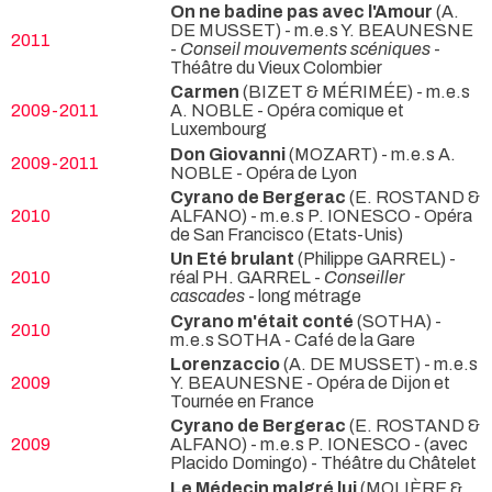
On ne badine pas avec l'Amour
(A.
DE MUSSET) - m.e.s Y. BEAUNESNE
2011
-
Conseil mouvements scéniques
-
Théâtre du Vieux Colombier
Carmen
(BIZET & MÉRIMÉE) - m.e.s
2009-2011
A. NOBLE
- Opéra comique et
Luxembourg
Don Giovanni
(MOZART) - m.e.s A.
2009-2011
NOBLE
- Opéra de Lyon
Cyrano de Bergerac
(E. ROSTAND &
2010
ALFANO) - m.e.s P. IONESCO
- Opéra
de San Francisco (Etats-Unis)
Un Eté brulant
(Philippe GARREL) -
2010
réal PH. GARREL -
Conseiller
cascades
- long métrage
Cyrano m'était conté
(SOTHA) -
2010
m.e.s SOTHA
- Café de la Gare
Lorenzaccio
(A. DE MUSSET) - m.e.s
2009
Y. BEAUNESNE
- Opéra de Dijon et
Tournée en France
Cyrano de Bergerac
(E. ROSTAND &
2009
ALFANO) - m.e.s P. IONESCO -
(avec
Placido Domingo) - Théâtre du Châtelet
Le Médecin malgré lui
(MOLIÈRE &