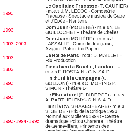
Le Capitaine Fracasse
(T. GAUTIER)
- m.e.s J.M. LECOQ
- Compagnie
1993
Fracasse - Spectacle musical de Cape
et d'Epée - Nanterre
Dom Juan
(MOLIÈRE) - m.e.s Y. LE
1993
GUILLOCHET
- Théâtre de Chelles
Dom Juan
(MOLIÈRE) - m.e.s J.
1993-2003
LASSALLE
- Comédie française,
Avigon - Palais des Papes
Le Roi de Paris
- réal : D. MAILLET
-
1993
Rio Production
Tiens bien ta Broche, Laridon...
-
1993
m.e.s F. ROSTAIN
- C.N.SA.D.
Fin d'Eté à la Campagne
(C.
1993
GOLDONI) - m.e.s C. MORIN & P.
SIMON
- Théâtre 14
Le Fils naturel
(D. DIDEROT) - m.e.s
1993
A. BARTHELEMY
- C.N.S.A.D.
Henri VI
(W. SHAKESPEARE) - m.e.s
S. SEIDE -
(Prix de la Critique 1993,
Nominé aux Molières 1994) - Centre
1993-1994-1995
dramatique Poitou Charente, Théâtre
de Gennevilliers, Printemps des