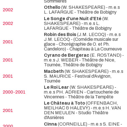
Sommières
Othello
(W. SHAKESPEARE) - m.e.s
2002
L. LAFARGUE
- Théâtre de Bobigny
Le Songe d'une Nuit d'Eté
(W.
2002
SHAKESPEARE) - m.e.s L.
LAFARGUE
- Théâtre de Bobigny
Robin des Bois
(J.M. LECOQ) - m.e.s
J.M. LECOQ -
(Comédie musicale sur
2001
glace - Chorégraphie de O. et Ph.
Candeloro) - Chapiteau à La Courneuve
Cyrano de Bergerac
(E. ROSTAND) -
2001
m.e.s J. WEBER
- Théâtre de Nice,
Tournée, Théâtre de Bobigny
Macbeth
(W. SHAKESPEARE) - m.e.s
2001
S. MAURICE
- Festival d'Avignon,
Tournée
Le Roi Lear
(W. SHAKESPEARE) -
2000-2001
m.e.s PH. ADRIEN
- Cartoucherie de
Vincennes - Théâtre de la Tempête
Le Château à Toto
(OFFENBACH,
MEILHAC & HALEVY) - m.e.s H. VAN
2001
DEN MEULEN
- Studio Théâtre
d'Asnières
Cinna
(CORNEILLE) - m.e.s S. EINE
-
2000