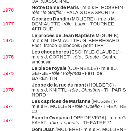
CARCASSONNE
Notre Dame de Paris
- m.e.s R. HOSSEIN -
1978
rôle : le Greffier
- PALAIS DES SPORTS
Georges Dandin
(MOLIERE) - m.e.s M.
1977
DEMIAUTTE -
rôle : Lubin
- TOURNEE
AFRIQUE
Le procès de Jean Baptiste M
(GURIK) -
1975
m.e.s M. DEMIAUTTE / G. BERREGARD
-
Fest. franco-québécois / petit TEP
Les choephores
(ESCHYLE-CLAUDEL) -
1975
m.e.s J. CORNET -
rôle : Oreste
- Centre
américain
La place royale
(CORNEILLE) - m.e.s J.
1975
SERGE -
rôle : Polymas
- Fest. de
BARENTIN
Jeppe de la rue du mont
(HOLBERG) -
1975
m.e.s J. KNITTL -
rôle : Christian
- TH PARIS
NORD
Les caprices de Marianne
(MUSSET) -
1974
m.e.s R. MOLLIEN -
rôle : Coelio
- THÉÂTRE
13
Fuente Ovejuna
(LOPE DE VEGA) - m.e.s G.
1974
KAYAT -
rôle : Leonello
- THEATRE 71
Dom Juan
(MOLIERE) - m.e.s R. MOLLIEN -