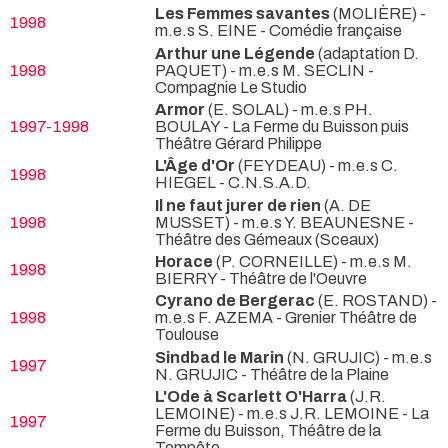
Les Femmes savantes
(MOLIÈRE) -
1998
m.e.s S. EINE
- Comédie française
Arthur une Légende
(adaptation D.
1998
PAQUET) - m.e.s M. SECLIN
-
Compagnie Le Studio
Armor
(E. SOLAL) - m.e.s PH.
1997-1998
BOULAY
- La Ferme du Buisson puis
Théâtre Gérard Philippe
L'Âge d'Or
(FEYDEAU) - m.e.s C.
1998
HIEGEL
- C.N.S.A.D.
Il ne faut jurer de rien
(A. DE
1998
MUSSET) - m.e.s Y. BEAUNESNE
-
Théâtre des Gémeaux (Sceaux)
Horace
(P. CORNEILLE) - m.e.s M.
1998
BIERRY
- Théâtre de l'Oeuvre
Cyrano de Bergerac
(E. ROSTAND) -
1998
m.e.s F. AZEMA
- Grenier Théâtre de
Toulouse
Sindbad le Marin
(N. GRUJIC) - m.e.s
1997
N. GRUJIC
- Théâtre de la Plaine
L'Ode à Scarlett O'Harra
(J.R.
LEMOINE) - m.e.s J.R. LEMOINE
- La
1997
Ferme du Buisson, Théâtre de la
Tempête