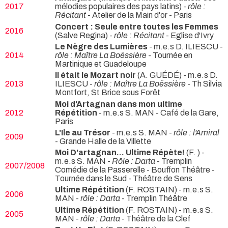
2017
mélodies populaires des pays latins) -
rôle :
Récitant
- Atelier de la Main d'or - Paris
Concert : Seule entre toutes les Femmes
2016
(Salve Regina) -
rôle : Récitant
- Eglise d'Ivry
Le Nègre des Lumières
- m.e.s D. ILIESCU -
2014
rôle : Maître La Boëssière
- Tournée en
Martinique et Guadeloupe
Il était le Mozart noir
(A. GUÉDÉ) - m.e.s D.
2013
ILIESCU -
rôle : Maître La Boëssière
- Th Silvia
Montfort, St Brice sous Forêt
Moi d'Artagnan dans mon ultime
2012
Répétition
- m.e.s S. MAN
- Café de la Gare,
Paris
L'Ile au Trésor
- m.e.s S. MAN -
rôle : l'Amiral
2009
- Grande Halle de la Villette
Moi D'artagnan... Ultime Répète!
(F. ) -
m.e.s S. MAN -
Rôle : Darta
- Tremplin
2007/2008
Comédie de la Passerelle - Bouffon Théâtre -
Tournée dans le Sud - Théâtre de Sens
Ultime Répétition
(F. ROSTAIN) - m.e.s S.
2006
MAN -
rôle : Darta
- Tremplin Théâtre
Ultime Répétition
(F. ROSTAIN) - m.e.s S.
2005
MAN -
rôle : Darta
- Théâtre de la Clef