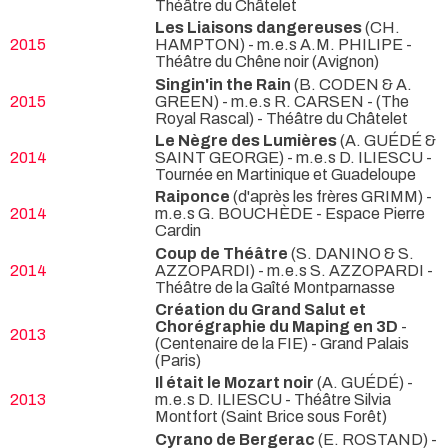
Théâtre du Châtelet
Les Liaisons dangereuses
(CH.
2015
HAMPTON) - m.e.s A.M. PHILIPE
-
Théâtre du Chêne noir (Avignon)
Singin'in the Rain
(B. CODEN & A.
2015
GREEN) - m.e.s R. CARSEN -
(The
Royal Rascal) - Théâtre du Châtelet
Le Nègre des Lumières
(A. GUÉDÉ &
2014
SAINT GEORGE) - m.e.s D. ILIESCU
-
Tournée en Martinique et Guadeloupe
Raiponce
(d'après les frères GRIMM) -
2014
m.e.s G. BOUCHÈDE
- Espace Pierre
Cardin
Coup de Théâtre
(S. DANINO & S.
2014
AZZOPARDI) - m.e.s S. AZZOPARDI
-
Théâtre de la Gaîté Montparnasse
Création du Grand Salut et
Chorégraphie du Maping en 3D
-
2013
(Centenaire de la FIE) - Grand Palais
(Paris)
Il était le Mozart noir
(A. GUÉDÉ) -
2013
m.e.s D. ILIESCU
- Théâtre Silvia
Montfort (Saint Brice sous Forêt)
Cyrano de Bergerac
(E. ROSTAND) -