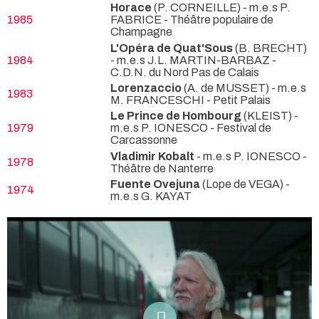
Horace
(P. CORNEILLE) - m.e.s P.
1985
FABRICE
- Théâtre populaire de
Champagne
L'Opéra de Quat'Sous
(B. BRECHT)
1984
- m.e.s J.L. MARTIN-BARBAZ
-
C.D.N. du Nord Pas de Calais
Lorenzaccio
(A. de MUSSET) - m.e.s
1983
M. FRANCESCHI
- Petit Palais
Le Prince de Hombourg
(KLEIST) -
1979
m.e.s P. IONESCO
- Festival de
Carcassonne
Vladimir Kobalt
- m.e.s P. IONESCO
-
1978
Théâtre de Nanterre
Fuente Ovejuna
(Lope de VEGA) -
1974
m.e.s G. KAYAT