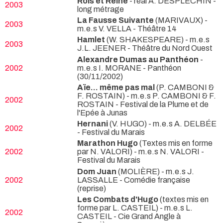
Rois et Reine
- réal A. DESPLECHIN
-
2003
long métrage
La Fausse Suivante
(MARIVAUX) -
2003
m.e.s V. VELLA
- Théâtre 14
Hamlet
(W. SHAKESPEARE) - m.e.s
2003
J.L. JEENER
- Théâtre du Nord Ouest
Alexandre Dumas au Panthéon
-
2002
m.e.s I. MORANE
- Panthéon
(30/11/2002)
Aïe... même pas mal
(P. CAMBONI &
F. ROSTAIN) - m.e.s P. CAMBONI & F.
2002
ROSTAIN
- Festival de la Plume et de
l'Epée à Junas
Hernani
(V. HUGO) - m.e.s A. DELBÉE
2002
- Festival du Marais
Marathon Hugo
(Textes mis en forme
2002
par N. VALORI) - m.e.s N. VALORI
-
Festival du Marais
Dom Juan
(MOLIÈRE) - m.e.s J.
2002
LASSALLE
- Comédie française
(reprise)
Les Combats d'Hugo
(textes mis en
forme par L. CASTEIL) - m.e.s L.
2002
CASTEIL
- Cie Grand Angle à