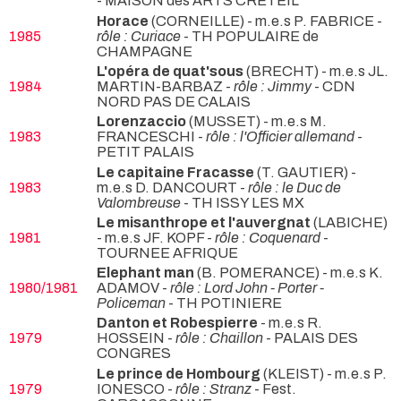
- MAISON des ARTS CRETEIL
Horace
(CORNEILLE) - m.e.s P. FABRICE -
1985
rôle : Curiace
- TH POPULAIRE de
CHAMPAGNE
L'opéra de quat'sous
(BRECHT) - m.e.s JL.
1984
MARTIN-BARBAZ -
rôle : Jimmy
- CDN
NORD PAS DE CALAIS
Lorenzaccio
(MUSSET) - m.e.s M.
1983
FRANCESCHI -
rôle : l'Officier allemand
-
PETIT PALAIS
Le capitaine Fracasse
(T. GAUTIER) -
1983
m.e.s D. DANCOURT -
rôle : le Duc de
Valombreuse
- TH ISSY LES MX
Le misanthrope et l'auvergnat
(LABICHE)
1981
- m.e.s JF. KOPF -
rôle : Coquenard
-
TOURNEE AFRIQUE
Elephant man
(B. POMERANCE) - m.e.s K.
1980/1981
ADAMOV -
rôle : Lord John - Porter -
Policeman
- TH POTINIERE
Danton et Robespierre
- m.e.s R.
1979
HOSSEIN -
rôle : Chaillon
- PALAIS DES
CONGRES
Le prince de Hombourg
(KLEIST) - m.e.s P.
1979
IONESCO -
rôle : Stranz
- Fest.