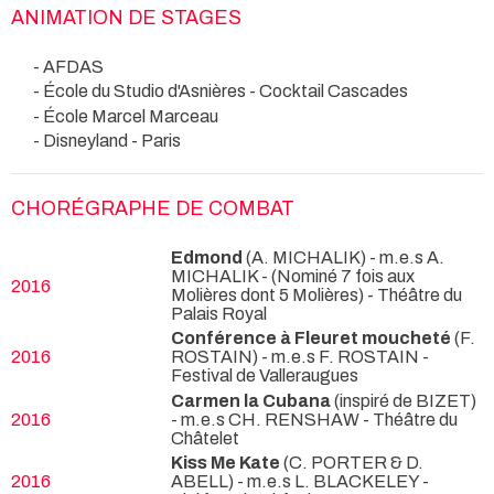
ANIMATION DE STAGES
- AFDAS
- École du Studio d'Asnières - Cocktail Cascades
- École Marcel Marceau
- Disneyland - Paris
CHORÉGRAPHE DE COMBAT
Edmond
(A. MICHALIK) - m.e.s A.
MICHALIK -
(Nominé 7 fois aux
2016
Molières dont 5 Molières) - Théâtre du
Palais Royal
Conférence à Fleuret moucheté
(F.
2016
ROSTAIN) - m.e.s F. ROSTAIN
-
Festival de Valleraugues
Carmen la Cubana
(inspiré de BIZET)
2016
- m.e.s CH. RENSHAW
- Théâtre du
Châtelet
Kiss Me Kate
(C. PORTER & D.
2016
ABELL) - m.e.s L. BLACKELEY
-