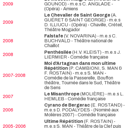
2009
GOUNOD) - m.e.s C. ANGLADE -
(Opéra) - Amiens
Le Chevalier de Saint George
(A.
GUÉRET & SAINT GEORGE) - m.e.s
2009
D. ILLIUCU -
(Opéra) - Chaville, Créteil,
Théâtre Mogador
Falstafe
(V. NOVARINA) - m.e.s C.
2008
BUCHVALD
- Théâtre national de
Chaillot
Penthésilée
(H.V. KLEIST) - m.e.s J.
2008
LIERMIER
- Comédie française
Moi d'Artagnan dans mon ultime
Répétition
(P. CAMBIONI, S. MAN &
F. ROSTAIN) - m.e.s S. MAN
-
2007-2008
Comédie de la Passerelle, Bouffon
théâtre, Tournée dans le Sud, Théâtre
de Sens
Le Misanthrope
(MOLIÈRE) - m.e.s L.
2007
HEMLEB
- Comédie française
Cyrano de Bergerac
(E. ROSTAND) -
2006
m.e.s D. PODALYDES -
(Nominé aux
Molières 2007) - Comédie française
Ultime Répétition
(F. ROSTAIN) -
2005-2006
m.e.s S. MAN
- Théâtre de la Clef puis