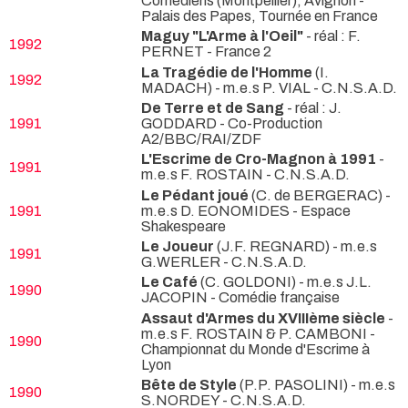
Comédiens (Montpellier), Avignon -
Palais des Papes, Tournée en France
Maguy "L'Arme à l'Oeil"
- réal : F.
1992
PERNET
- France 2
La Tragédie de l'Homme
(I.
1992
MADACH) - m.e.s P. VIAL
- C.N.S.A.D.
De Terre et de Sang
- réal : J.
1991
GODDARD
- Co-Production
A2/BBC/RAI/ZDF
L'Escrime de Cro-Magnon à 1991
-
1991
m.e.s F. ROSTAIN
- C.N.S.A.D.
Le Pédant joué
(C. de BERGERAC) -
1991
m.e.s D. EONOMIDES
- Espace
Shakespeare
Le Joueur
(J.F. REGNARD) - m.e.s
1991
G.WERLER
- C.N.S.A.D.
Le Café
(C. GOLDONI) - m.e.s J.L.
1990
JACOPIN
- Comédie française
Assaut d'Armes du XVIIIème siècle
-
m.e.s F. ROSTAIN & P. CAMBONI
-
1990
Championnat du Monde d'Escrime à
Lyon
Bête de Style
(P.P. PASOLINI) - m.e.s
1990
S.NORDEY
- C.N.S.A.D.