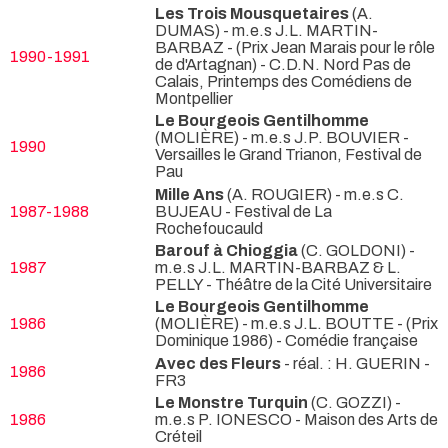
Les Trois Mousquetaires
(A.
DUMAS) - m.e.s J.L. MARTIN-
BARBAZ -
(Prix Jean Marais pour le rôle
1990-1991
de d'Artagnan) - C.D.N. Nord Pas de
Calais, Printemps des Comédiens de
Montpellier
Le Bourgeois Gentilhomme
(MOLIÈRE) - m.e.s J.P. BOUVIER
-
1990
Versailles le Grand Trianon, Festival de
Pau
Mille Ans
(A. ROUGIER) - m.e.s C.
1987-1988
BUJEAU
- Festival de La
Rochefoucauld
Barouf à Chioggia
(C. GOLDONI) -
1987
m.e.s J.L. MARTIN-BARBAZ & L.
PELLY
- Théâtre de la Cité Universitaire
Le Bourgeois Gentilhomme
1986
(MOLIÈRE) - m.e.s J.L. BOUTTE -
(Prix
Dominique 1986) - Comédie française
Avec des Fleurs
- réal. : H. GUERIN
-
1986
FR3
Le Monstre Turquin
(C. GOZZI) -
1986
m.e.s P. IONESCO
- Maison des Arts de
Créteil