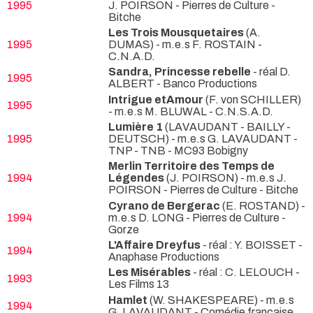
1995
J. POIRSON
- Pierres de Culture -
Bitche
Les Trois Mousquetaires
(A.
1995
DUMAS) - m.e.s F. ROSTAIN
-
C.N.A.D.
Sandra, Princesse rebelle
- réal D.
1995
ALBERT
- Banco Productions
Intrigue etAmour
(F. von SCHILLER)
1995
- m.e.s M. BLUWAL
- C.N.S.A.D.
Lumière 1
(LAVAUDANT - BAILLY -
1995
DEUTSCH) - m.e.s G. LAVAUDANT
-
TNP - TNB - MC93 Bobigny
Merlin Territoire des Temps de
1994
Légendes
(J. POIRSON) - m.e.s J.
POIRSON
- Pierres de Culture - Bitche
Cyrano de Bergerac
(E. ROSTAND) -
1994
m.e.s D. LONG
- Pierres de Culture -
Gorze
L'Affaire Dreyfus
- réal : Y. BOISSET
-
1994
Anaphase Productions
Les Misérables
- réal : C. LELOUCH
-
1993
Les Films 13
Hamlet
(W. SHAKESPEARE) - m.e.s
1994
G. LAVAUDANT
- Comédie française