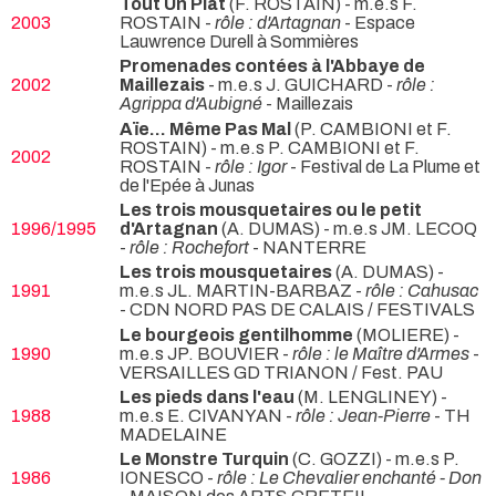
Tout Un Plat
(F. ROSTAIN) - m.e.s F.
2003
ROSTAIN -
rôle : d'Artagnan
- Espace
Lauwrence Durell à Sommières
Promenades contées à l'Abbaye de
2002
Maillezais
- m.e.s J. GUICHARD -
rôle :
Agrippa d'Aubigné
- Maillezais
Aïe... Même Pas Mal
(P. CAMBIONI et F.
ROSTAIN) - m.e.s P. CAMBIONI et F.
2002
ROSTAIN -
rôle : Igor
- Festival de La Plume et
de l'Epée à Junas
Les trois mousquetaires ou le petit
1996/1995
d'Artagnan
(A. DUMAS) - m.e.s JM. LECOQ
-
rôle : Rochefort
- NANTERRE
Les trois mousquetaires
(A. DUMAS) -
1991
m.e.s JL. MARTIN-BARBAZ -
rôle : Cahusac
- CDN NORD PAS DE CALAIS / FESTIVALS
Le bourgeois gentilhomme
(MOLIERE) -
1990
m.e.s JP. BOUVIER -
rôle : le Maître d'Armes
-
VERSAILLES GD TRIANON / Fest. PAU
Les pieds dans l'eau
(M. LENGLINEY) -
1988
m.e.s E. CIVANYAN -
rôle : Jean-Pierre
- TH
MADELAINE
Le Monstre Turquin
(C. GOZZI) - m.e.s P.
1986
IONESCO -
rôle : Le Chevalier enchanté - Don