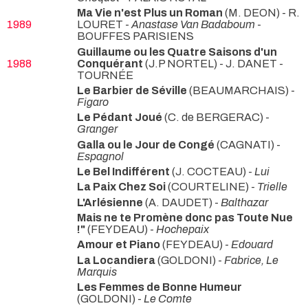
Ma Vie n'est Plus un Roman
(M. DEON) - R.
1989
LOURET -
Anastase Van Badaboum
-
BOUFFES PARISIENS
Guillaume ou les Quatre Saisons d'un
1988
Conquérant
(J.P NORTEL) - J. DANET
-
TOURNÉE
Le Barbier de Séville
(BEAUMARCHAIS) -
Figaro
Le Pédant Joué
(C. de BERGERAC) -
Granger
Galla ou le Jour de Congé
(CAGNATI) -
Espagnol
Le Bel Indifférent
(J. COCTEAU) -
Lui
La Paix Chez Soi
(COURTELINE) -
Trielle
L'Arlésienne
(A. DAUDET) -
Balthazar
Mais ne te Promène donc pas Toute Nue
!"
(FEYDEAU) -
Hochepaix
Amour et Piano
(FEYDEAU) -
Edouard
La Locandiera
(GOLDONI) -
Fabrice, Le
Marquis
Les Femmes de Bonne Humeur
(GOLDONI) -
Le Comte