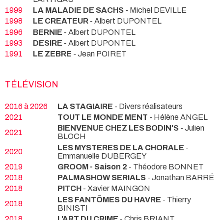
1999
LA MALADIE DE SACHS
- Michel DEVILLE
1998
LE CREATEUR
- Albert DUPONTEL
1996
BERNIE
- Albert DUPONTEL
1993
DESIRE
- Albert DUPONTEL
1991
LE ZEBRE
- Jean POIRET
TÉLÉVISION
2016 à 2026
LA STAGIAIRE
- Divers réalisateurs
2021
TOUT LE MONDE MENT
- Hélène ANGEL
BIENVENUE CHEZ LES BODIN'S
- Julien
2021
BLOCH
LES MYSTERES DE LA CHORALE
-
2020
Emmanuelle DUBERGEY
2019
GROOM - Saison 2
- Théodore BONNET
2018
PALMASHOW SERIALS
- Jonathan BARRÉ
2018
PITCH
- Xavier MAINGON
LES FANTÔMES DU HAVRE
- Thierry
2018
BINISTI
2018
L'ART DU CRIME
- Chris BRIANT