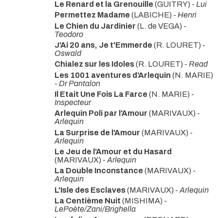
Le Renard et la Grenouille
(GUITRY) -
Lui
Permettez Madame
(LABICHE) -
Henri
Le Chien du Jardinier
(L. de VEGA) -
Teodoro
J'Ai 20 ans, Je t'Emmerde
(R. LOURET) -
Oswald
Chialez sur les Idoles
(R. LOURET) -
Read
Les 1001 aventures d'Arlequin
(N. MARIE)
-
Dr Pantalon
Il Etait Une Fois La Farce
(N. MARIE) -
Inspecteur
Arlequin Poli par l'Amour
(MARIVAUX) -
Arlequin
La Surprise de l'Amour
(MARIVAUX) -
Arlequin
Le Jeu de l'Amour et du Hasard
(MARIVAUX) -
Arlequin
La Double Inconstance
(MARIVAUX) -
Arlequin
L'Isle des Esclaves
(MARIVAUX) -
Arlequin
La Centième Nuit
(MISHIMA) -
LePoète/Zani/Brighella