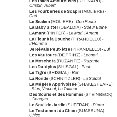
Les folies Amoureuses
(REGNARD) -
Crispin, Albert
Les Fourberies de Scapin
(MOLIERE) -
Carl
Le Sicilien
(MOLIERE) -
Don Pedro
La Baby Sitter
(OBALDIA) -
Soeur Epine
L'Amant
(PINTER) -
Le Mari, l'Amant
La Fleur à la Bouche
(PIRANDELLO) -
L'Homme
Je Rêvais Peut-être
(PIRANDELLO) -
Lui
Les Vautours
(DE PRINZ) -
Leonati
La Moscheta
(RUZANTE) -
Ruzante
Les Dactylos
(SHISGAL) -
Paul
Le Tigre
(SHISGAL) -
Ben
La Ronde
(SCHNITZLER) -
Le Soldat
La Mégère Apprivoisée
(SHAKESPEARE)
-
Slee, Vincent, Le Tailleur
Des Souris et des Hommes
(STEINBECK)
-
Georges
Le Seuil de Jardin
(SUFFRAN) -
Pierre
Le Testament du Chien
(SUASSUNA) -
Chico