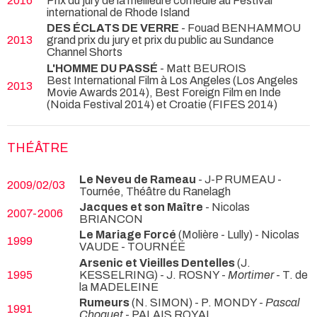
2016
Prix du jury de la meilleure comédie au Festival
international de Rhode Island
DES ÉCLATS DE VERRE
- Fouad BENHAMMOU
2013
grand prix du jury et prix du public au Sundance
Channel Shorts
L'HOMME DU PASSÉ
- Matt BEUROIS
Best International Film à Los Angeles (Los Angeles
2013
Movie Awards 2014), Best Foreign Film en Inde
(Noida Festival 2014) et Croatie (FIFES 2014)
THÉÂTRE
Le Neveu de Rameau
- J-P RUMEAU
-
2009/02/03
Tournée, Théâtre du Ranelagh
Jacques et son Maître
- Nicolas
2007-2006
BRIANCON
Le Mariage Forcé
(Molière - Lully) - Nicolas
1999
VAUDE
- TOURNÉÉ
Arsenic et Vieilles Dentelles
(J.
1995
KESSELRING) - J. ROSNY -
Mortimer
- T. de
la MADELEINE
Rumeurs
(N. SIMON) - P. MONDY -
Pascal
1991
Choquet
- PALAIS ROYAL