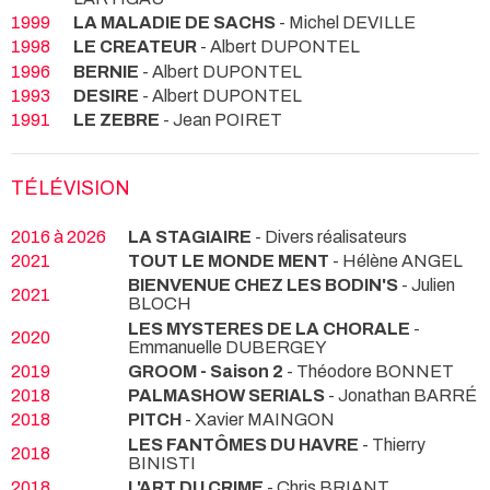
1999
LA MALADIE DE SACHS
- Michel DEVILLE
1998
LE CREATEUR
- Albert DUPONTEL
1996
BERNIE
- Albert DUPONTEL
1993
DESIRE
- Albert DUPONTEL
1991
LE ZEBRE
- Jean POIRET
TÉLÉVISION
2016 à 2026
LA STAGIAIRE
- Divers réalisateurs
2021
TOUT LE MONDE MENT
- Hélène ANGEL
BIENVENUE CHEZ LES BODIN'S
- Julien
2021
BLOCH
LES MYSTERES DE LA CHORALE
-
2020
Emmanuelle DUBERGEY
2019
GROOM - Saison 2
- Théodore BONNET
2018
PALMASHOW SERIALS
- Jonathan BARRÉ
2018
PITCH
- Xavier MAINGON
LES FANTÔMES DU HAVRE
- Thierry
2018
BINISTI
2018
L'ART DU CRIME
- Chris BRIANT