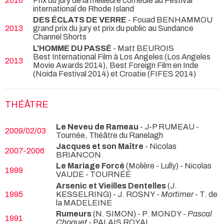
2016
Prix du jury de la meilleure comédie au Festival
international de Rhode Island
DES ÉCLATS DE VERRE
- Fouad BENHAMMOU
2013
grand prix du jury et prix du public au Sundance
Channel Shorts
L'HOMME DU PASSÉ
- Matt BEUROIS
Best International Film à Los Angeles (Los Angeles
2013
Movie Awards 2014), Best Foreign Film en Inde
(Noida Festival 2014) et Croatie (FIFES 2014)
THÉÂTRE
Le Neveu de Rameau
- J-P RUMEAU
-
2009/02/03
Tournée, Théâtre du Ranelagh
Jacques et son Maître
- Nicolas
2007-2006
BRIANCON
Le Mariage Forcé
(Molière - Lully) - Nicolas
1999
VAUDE
- TOURNÉÉ
Arsenic et Vieilles Dentelles
(J.
1995
KESSELRING) - J. ROSNY -
Mortimer
- T. de
la MADELEINE
Rumeurs
(N. SIMON) - P. MONDY -
Pascal
1991
Choquet
- PALAIS ROYAL