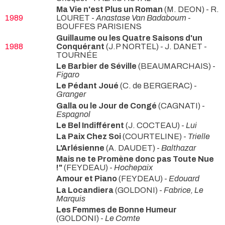
Ma Vie n'est Plus un Roman
(M. DEON) - R.
1989
LOURET -
Anastase Van Badaboum
-
BOUFFES PARISIENS
Guillaume ou les Quatre Saisons d'un
1988
Conquérant
(J.P NORTEL) - J. DANET
-
TOURNÉE
Le Barbier de Séville
(BEAUMARCHAIS) -
Figaro
Le Pédant Joué
(C. de BERGERAC) -
Granger
Galla ou le Jour de Congé
(CAGNATI) -
Espagnol
Le Bel Indifférent
(J. COCTEAU) -
Lui
La Paix Chez Soi
(COURTELINE) -
Trielle
L'Arlésienne
(A. DAUDET) -
Balthazar
Mais ne te Promène donc pas Toute Nue
!"
(FEYDEAU) -
Hochepaix
Amour et Piano
(FEYDEAU) -
Edouard
La Locandiera
(GOLDONI) -
Fabrice, Le
Marquis
Les Femmes de Bonne Humeur
(GOLDONI) -
Le Comte