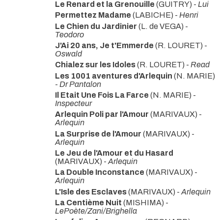
Le Renard et la Grenouille
(GUITRY) -
Lui
Permettez Madame
(LABICHE) -
Henri
Le Chien du Jardinier
(L. de VEGA) -
Teodoro
J'Ai 20 ans, Je t'Emmerde
(R. LOURET) -
Oswald
Chialez sur les Idoles
(R. LOURET) -
Read
Les 1001 aventures d'Arlequin
(N. MARIE)
-
Dr Pantalon
Il Etait Une Fois La Farce
(N. MARIE) -
Inspecteur
Arlequin Poli par l'Amour
(MARIVAUX) -
Arlequin
La Surprise de l'Amour
(MARIVAUX) -
Arlequin
Le Jeu de l'Amour et du Hasard
(MARIVAUX) -
Arlequin
La Double Inconstance
(MARIVAUX) -
Arlequin
L'Isle des Esclaves
(MARIVAUX) -
Arlequin
La Centième Nuit
(MISHIMA) -
LePoète/Zani/Brighella