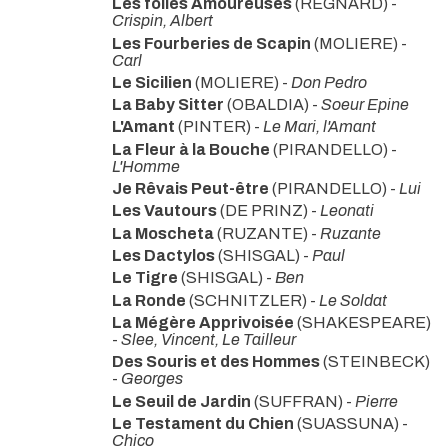
Les folies Amoureuses
(REGNARD) -
Crispin, Albert
Les Fourberies de Scapin
(MOLIERE) -
Carl
Le Sicilien
(MOLIERE) -
Don Pedro
La Baby Sitter
(OBALDIA) -
Soeur Epine
L'Amant
(PINTER) -
Le Mari, l'Amant
La Fleur à la Bouche
(PIRANDELLO) -
L'Homme
Je Rêvais Peut-être
(PIRANDELLO) -
Lui
Les Vautours
(DE PRINZ) -
Leonati
La Moscheta
(RUZANTE) -
Ruzante
Les Dactylos
(SHISGAL) -
Paul
Le Tigre
(SHISGAL) -
Ben
La Ronde
(SCHNITZLER) -
Le Soldat
La Mégère Apprivoisée
(SHAKESPEARE)
-
Slee, Vincent, Le Tailleur
Des Souris et des Hommes
(STEINBECK)
-
Georges
Le Seuil de Jardin
(SUFFRAN) -
Pierre
Le Testament du Chien
(SUASSUNA) -
Chico