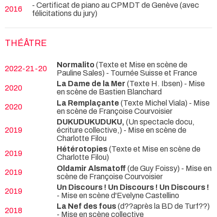
- Certificat de piano au CPMDT de Genève (avec
2016
félicitations du jury)
THÉÂTRE
Normalito
(Texte et Mise en scène de
2022-21-20
Pauline Sales)
- Tournée Suisse et France
La Dame de la Mer
(Texte H. Ibsen) - Mise
2020
en scène de Bastien Blanchard
La Remplaçante
(Texte Michel Viala) - Mise
2020
en scène de Françoise Courvoisier
DUKUDUKUDUKU,
(Un spectacle docu,
2019
écriture collective,) - Mise en scène de
Charlotte Filou
Hétérotopies
(Texte et Mise en scène de
2019
Charlotte Filou)
Oldamir Alsmatoff
(de Guy Foissy) - Mise en
2019
scène de Françoise Courvoisier
Un Discours ! Un Discours ! Un Discours !
2019
- Mise en scène d'Evelyne Castellino
La Nef des fous
(d??après la BD de Turf??)
2018
- Mise en scène collective