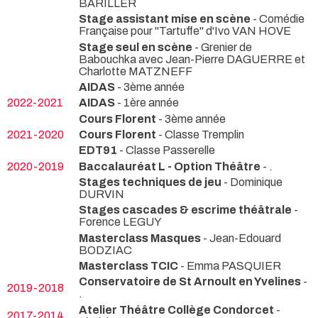
BARILLER
Stage assistant mise en scène
- Comédie
Française pour "Tartuffe" d'Ivo VAN HOVE
Stage seul en scène
- Grenier de
Babouchka avec Jean-Pierre DAGUERRE et
Charlotte MATZNEFF
AIDAS
- 3ème année
2022-2021
AIDAS
- 1ère année
Cours Florent
- 3ème année
2021-2020
Cours Florent
- Classe Tremplin
EDT91
- Classe Passerelle
2020-2019
Baccalauréat L - Option Théâtre
- .
Stages techniques de jeu
- Dominique
DURVIN
Stages cascades & escrime théâtrale
-
Forence LEGUY
Masterclass Masques
- Jean-Edouard
BODZIAC
Masterclass TCIC
- Emma PASQUIER
Conservatoire de St Arnoult en Yvelines
-
2019-2018
.
Atelier Théâtre Collège Condorcet
-
2017-2014