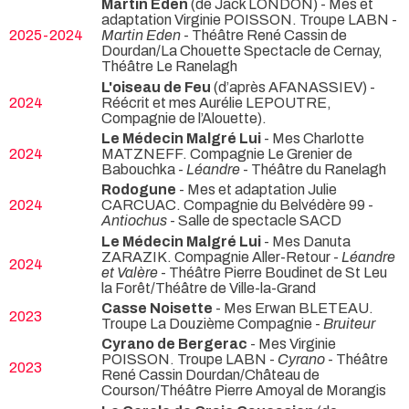
Martin Eden
(de Jack LONDON) - Mes et
adaptation Virginie POISSON. Troupe LABN -
2025-2024
Martin Eden
- Théâtre René Cassin de
Dourdan/La Chouette Spectacle de Cernay,
Théâtre Le Ranelagh
L'oiseau de Feu
(d’après AFANASSIEV) -
2024
Réécrit et mes Aurélie LEPOUTRE,
Compagnie de l’Alouette).
Le Médecin Malgré Lui
- Mes Charlotte
2024
MATZNEFF. Compagnie Le Grenier de
Babouchka -
Léandre
- Théâtre du Ranelagh
Rodogune
- Mes et adaptation Julie
2024
CARCUAC. Compagnie du Belvédère 99 -
Antiochus
- Salle de spectacle SACD
Le Médecin Malgré Lui
- Mes Danuta
ZARAZIK. Compagnie Aller-Retour -
Léandre
2024
et Valère
- Théâtre Pierre Boudinet de St Leu
la Forêt/Théâtre de Ville-la-Grand
Casse Noisette
- Mes Erwan BLETEAU.
2023
Troupe La Douzième Compagnie -
Bruiteur
Cyrano de Bergerac
- Mes Virginie
POISSON. Troupe LABN -
Cyrano
- Théâtre
2023
René Cassin Dourdan/Château de
Courson/Théâtre Pierre Amoyal de Morangis