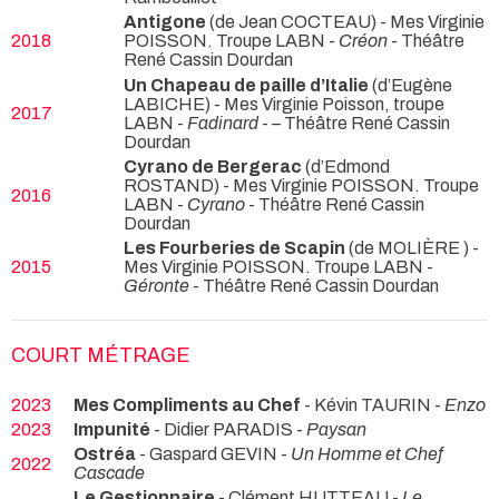
Antigone
(de Jean COCTEAU) - Mes Virginie
2018
POISSON. Troupe LABN -
Créon
- Théâtre
René Cassin Dourdan
Un Chapeau de paille d’Italie
(d’Eugène
LABICHE) - Mes Virginie Poisson, troupe
2017
LABN -
Fadinard
- – Théâtre René Cassin
Dourdan
Cyrano de Bergerac
(d’Edmond
ROSTAND) - Mes Virginie POISSON. Troupe
2016
LABN -
Cyrano
- Théâtre René Cassin
Dourdan
Les Fourberies de Scapin
(de MOLIÈRE ) -
2015
Mes Virginie POISSON. Troupe LABN -
Géronte
- Théâtre René Cassin Dourdan
COURT MÉTRAGE
2023
Mes Compliments au Chef
- Kévin TAURIN -
Enzo
2023
Impunité
- Didier PARADIS -
Paysan
Ostréa
- Gaspard GEVIN -
Un Homme et Chef
2022
Cascade
Le Gestionnaire
- Clément HUTTEAU -
Le