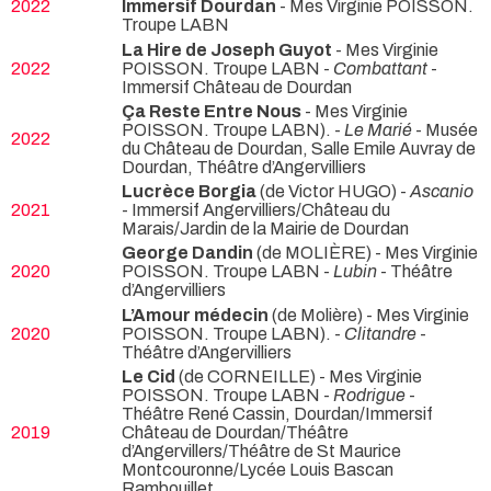
2022
Immersif Dourdan
- Mes Virginie POISSON.
Troupe LABN
La Hire de Joseph Guyot
- Mes Virginie
2022
POISSON. Troupe LABN -
Combattant
-
Immersif Château de Dourdan
Ça Reste Entre Nous
- Mes Virginie
POISSON. Troupe LABN). -
Le Marié
- Musée
2022
du Château de Dourdan, Salle Emile Auvray de
Dourdan, Théâtre d’Angervilliers
Lucrèce Borgia
(de Victor HUGO) -
Ascanio
2021
- Immersif Angervilliers/Château du
Marais/Jardin de la Mairie de Dourdan
George Dandin
(de MOLIÈRE) - Mes Virginie
2020
POISSON. Troupe LABN -
Lubin
- Théâtre
d’Angervilliers
L’Amour médecin
(de Molière) - Mes Virginie
2020
POISSON. Troupe LABN). -
Clitandre
-
Théâtre d’Angervilliers
Le Cid
(de CORNEILLE) - Mes Virginie
POISSON. Troupe LABN -
Rodrigue
-
Théâtre René Cassin, Dourdan/Immersif
2019
Château de Dourdan/Théâtre
d’Angervillers/Théâtre de St Maurice
Montcouronne/Lycée Louis Bascan
Rambouillet