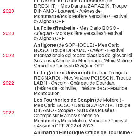
Le Cercle de Craie Caucasien
(de
BRECHT) - Mes Danuta ZARAZIK. Troupe
2023
DINAMO -
Laurenti
- Arènes de
Montmartre/Mois Molière Versailles/Festival
d'Avignon OFF
La Folie d'Isabelle
- Mes Carlo BOSO -
2023
Arlequin
- Mois Molière Versailles/Festival
d'Avignon OFF
Antigone
(de SOPHOCLE) - Mes Carlo
BOSO. Troupe DINAMO -
Créon
- Festival
2023
Internazionale del teatro classico dei giovani di
Suracusa/Arènes de Montmartre/Mois Molière
Versailles/Festival d'Avignon OFF
Le Légataire Universel
(de Jean François
REGNARD) - Mes Virginie POISSON. Troupe
2022
LABN -
Crispin
- Château de Dourdan,
Théâtre de Roinville, Théâtre de St-Maurice
Montcouron
Les Fourberies de Scapin
(de Molière ) -
Mes Carlo BOSO / Danuta ZARAZIK. Troupe
DINAMO -
Scapin
- Nuits des Musées
2022
Champs sur Marnes/Arènes de
Montmartre/Mois Molière Versailles/Festival
d’Avignon OFF 2022 et 2023
Animation Historique Office de Tourisme -