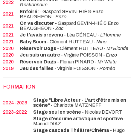
2022
Gestionnaire
Enfoiré!
- Gaspard GEVIN-HIÉ & Enzo
2021
BEAUGHEON -
Enzo
On va discuter
- Gaspard GEVIN-HIÉ & Enzo
2021
BEAUGHEON -
Zac
2021
Je t’avais prévenu
- Léa GÉNEAU -
L’Homme
2021
Baby Boom
- Clément HUTTEAU -
Nino
2020
Réservoir Dogs
- Clément HUTTEAU -
Mr Blonde
2020
Jeu suis un autre
- Virginie POISSON -
Enzo
2020
Réservoir Dogs
- Florian PINARD -
Mr White
2019
Jeu des failles
- Virginie POISSON -
Roméo
FORMATION
Stage "Libre Acteur - L'art d'être mis en
2024-2023
scène"
- Charlotte MATZNEFF
2023-2022
Stage seul en scène
- Nicolas DEVORT
Stage d'escrime artistique et sportive
-
Manuel DIAZ
Stage cascade Théâtre/Cinéma
- Hugo