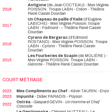
Antigone
(de Jean COCTEAU) - Mes Virginie
2018
POISSON. Troupe LABN -
Créon
- Théâtre
René Cassin Dourdan
Un Chapeau de paille d’Italie
(d’Eugène
LABICHE) - Mes Virginie Poisson, troupe
2017
LABN -
Fadinard
- – Théâtre René Cassin
Dourdan
Cyrano de Bergerac
(d’Edmond
ROSTAND) - Mes Virginie POISSON. Troupe
2016
LABN -
Cyrano
- Théâtre René Cassin
Dourdan
Les Fourberies de Scapin
(de MOLIÈRE ) -
2015
Mes Virginie POISSON. Troupe LABN -
Géronte
- Théâtre René Cassin Dourdan
COURT MÉTRAGE
2023
Mes Compliments au Chef
- Kévin TAURIN -
Enzo
2023
Impunité
- Didier PARADIS -
Paysan
Ostréa
- Gaspard GEVIN -
Un Homme et Chef
2022
Cascade
Le Gestionnaire
- Clément HUTTEAU -
Le