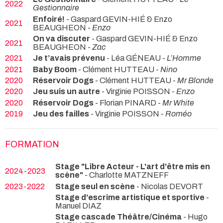
2022
Gestionnaire
Enfoiré!
- Gaspard GEVIN-HIÉ & Enzo
2021
BEAUGHEON -
Enzo
On va discuter
- Gaspard GEVIN-HIÉ & Enzo
2021
BEAUGHEON -
Zac
2021
Je t’avais prévenu
- Léa GÉNEAU -
L’Homme
2021
Baby Boom
- Clément HUTTEAU -
Nino
2020
Réservoir Dogs
- Clément HUTTEAU -
Mr Blonde
2020
Jeu suis un autre
- Virginie POISSON -
Enzo
2020
Réservoir Dogs
- Florian PINARD -
Mr White
2019
Jeu des failles
- Virginie POISSON -
Roméo
FORMATION
Stage "Libre Acteur - L'art d'être mis en
2024-2023
scène"
- Charlotte MATZNEFF
2023-2022
Stage seul en scène
- Nicolas DEVORT
Stage d'escrime artistique et sportive
-
Manuel DIAZ
Stage cascade Théâtre/Cinéma
- Hugo