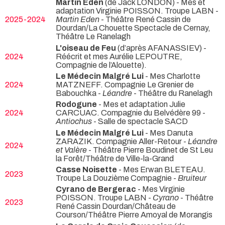
Martin Eden
(de Jack LONDON) - Mes et
adaptation Virginie POISSON. Troupe LABN -
2025-2024
Martin Eden
- Théâtre René Cassin de
Dourdan/La Chouette Spectacle de Cernay,
Théâtre Le Ranelagh
L'oiseau de Feu
(d’après AFANASSIEV) -
2024
Réécrit et mes Aurélie LEPOUTRE,
Compagnie de l’Alouette).
Le Médecin Malgré Lui
- Mes Charlotte
2024
MATZNEFF. Compagnie Le Grenier de
Babouchka -
Léandre
- Théâtre du Ranelagh
Rodogune
- Mes et adaptation Julie
2024
CARCUAC. Compagnie du Belvédère 99 -
Antiochus
- Salle de spectacle SACD
Le Médecin Malgré Lui
- Mes Danuta
ZARAZIK. Compagnie Aller-Retour -
Léandre
2024
et Valère
- Théâtre Pierre Boudinet de St Leu
la Forêt/Théâtre de Ville-la-Grand
Casse Noisette
- Mes Erwan BLETEAU.
2023
Troupe La Douzième Compagnie -
Bruiteur
Cyrano de Bergerac
- Mes Virginie
POISSON. Troupe LABN -
Cyrano
- Théâtre
2023
René Cassin Dourdan/Château de
Courson/Théâtre Pierre Amoyal de Morangis