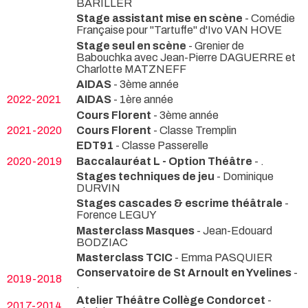
BARILLER
Stage assistant mise en scène
- Comédie
Française pour "Tartuffe" d'Ivo VAN HOVE
Stage seul en scène
- Grenier de
Babouchka avec Jean-Pierre DAGUERRE et
Charlotte MATZNEFF
AIDAS
- 3ème année
2022-2021
AIDAS
- 1ère année
Cours Florent
- 3ème année
2021-2020
Cours Florent
- Classe Tremplin
EDT91
- Classe Passerelle
2020-2019
Baccalauréat L - Option Théâtre
- .
Stages techniques de jeu
- Dominique
DURVIN
Stages cascades & escrime théâtrale
-
Forence LEGUY
Masterclass Masques
- Jean-Edouard
BODZIAC
Masterclass TCIC
- Emma PASQUIER
Conservatoire de St Arnoult en Yvelines
-
2019-2018
.
Atelier Théâtre Collège Condorcet
-
2017-2014