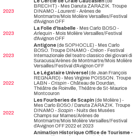
Le Cercle de Craie Caucasien
(de
BRECHT) - Mes Danuta ZARAZIK. Troupe
2023
DINAMO -
Laurenti
- Arènes de
Montmartre/Mois Molière Versailles/Festival
d'Avignon OFF
La Folie d'Isabelle
- Mes Carlo BOSO -
2023
Arlequin
- Mois Molière Versailles/Festival
d'Avignon OFF
Antigone
(de SOPHOCLE) - Mes Carlo
BOSO. Troupe DINAMO -
Créon
- Festival
2023
Internazionale del teatro classico dei giovani di
Suracusa/Arènes de Montmartre/Mois Molière
Versailles/Festival d'Avignon OFF
Le Légataire Universel
(de Jean François
REGNARD) - Mes Virginie POISSON. Troupe
2022
LABN -
Crispin
- Château de Dourdan,
Théâtre de Roinville, Théâtre de St-Maurice
Montcouron
Les Fourberies de Scapin
(de Molière ) -
Mes Carlo BOSO / Danuta ZARAZIK. Troupe
DINAMO -
Scapin
- Nuits des Musées
2022
Champs sur Marnes/Arènes de
Montmartre/Mois Molière Versailles/Festival
d’Avignon OFF 2022 et 2023
Animation Historique Office de Tourisme -