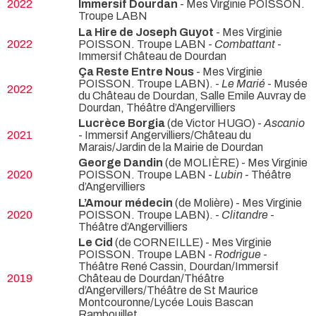
2022
Immersif Dourdan
- Mes Virginie POISSON.
Troupe LABN
La Hire de Joseph Guyot
- Mes Virginie
2022
POISSON. Troupe LABN -
Combattant
-
Immersif Château de Dourdan
Ça Reste Entre Nous
- Mes Virginie
POISSON. Troupe LABN). -
Le Marié
- Musée
2022
du Château de Dourdan, Salle Emile Auvray de
Dourdan, Théâtre d’Angervilliers
Lucrèce Borgia
(de Victor HUGO) -
Ascanio
2021
- Immersif Angervilliers/Château du
Marais/Jardin de la Mairie de Dourdan
George Dandin
(de MOLIÈRE) - Mes Virginie
2020
POISSON. Troupe LABN -
Lubin
- Théâtre
d’Angervilliers
L’Amour médecin
(de Molière) - Mes Virginie
2020
POISSON. Troupe LABN). -
Clitandre
-
Théâtre d’Angervilliers
Le Cid
(de CORNEILLE) - Mes Virginie
POISSON. Troupe LABN -
Rodrigue
-
Théâtre René Cassin, Dourdan/Immersif
2019
Château de Dourdan/Théâtre
d’Angervillers/Théâtre de St Maurice
Montcouronne/Lycée Louis Bascan
Rambouillet