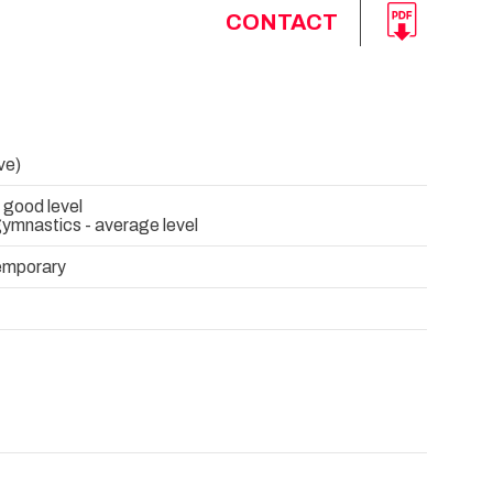
CONTACT
ve)
- good level
ymnastics - average level
temporary