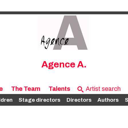
Agence A.
e
The Team
Talents
ldren
Stage directors
Directors
Authors
S