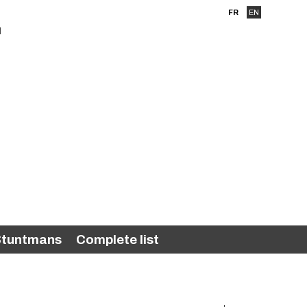
FR
EN
tuntmans
Complete list