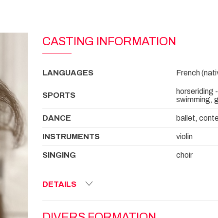
CASTING INFORMATION
LANGUAGES
French (nati
horseriding 
SPORTS
swimming, g
DANCE
ballet, con
INSTRUMENTS
violin
SINGING
choir
DETAILS
DIVERS FORMATION