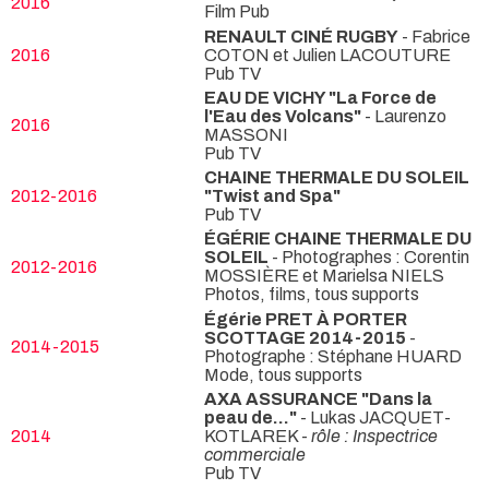
2016
Film Pub
RENAULT CINÉ RUGBY
- Fabrice
2016
COTON et Julien LACOUTURE
Pub TV
EAU DE VICHY "La Force de
l'Eau des Volcans"
- Laurenzo
2016
MASSONI
Pub TV
CHAINE THERMALE DU SOLEIL
2012-2016
"Twist and Spa"
Pub TV
ÉGÉRIE CHAINE THERMALE DU
SOLEIL
- Photographes : Corentin
2012-2016
MOSSIÈRE et Marielsa NIELS
Photos, films, tous supports
Égérie PRET À PORTER
SCOTTAGE 2014-2015
-
2014-2015
Photographe : Stéphane HUARD
Mode, tous supports
AXA ASSURANCE "Dans la
peau de..."
- Lukas JACQUET-
2014
KOTLAREK -
rôle : Inspectrice
commerciale
Pub TV