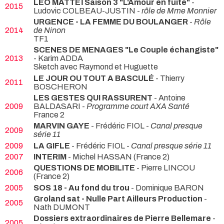
LÉO MATTEÏ Saison 3 "L'Amour en fuite"
-
2015
Ludovic COLBEAU-JUSTIN -
rôle de Mme Monnier
URGENCE - LA FEMME DU BOULANGER
-
Rôle
2014
de Ninon
TF1
SCENES DE MENAGES "Le Couple échangiste"
2013
- Karim ADDA
Sketch avec Raymond et Huguette
LE JOUR OU TOUT A BASCULÉ
- Thierry
2011
BOSCHERON
LES GESTES QUI RASSURENT
- Antoine
2009
BALDASARI -
Programme court AXA Santé
France 2
MARVIN GAYE
- Frédéric FIOL -
Canal presque
2009
série 11
2009
LA GIFLE
- Frédéric FIOL -
Canal presque série 11
2007
INTERIM
- Michel HASSAN (France 2)
QUESTIONS DE MOBILITE
- Pierre LINCOU
2006
(France 2)
2005
SOS 18 - Au fond du trou
- Dominique BARON
Groland sat - Nulle Part Ailleurs Production
-
2005
Nath DUMONT
Dossiers extraordinaires de Pierre Bellemare
-
2005