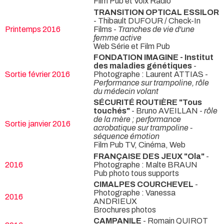
Film Pub et Voix Radio
TRANSITION OPTICAL ESSILOR
- Thibault DUFOUR / Check-In
Printemps 2016
Films -
Tranches de vie d'une
femme active
Web Série et Film Pub
FONDATION IMAGINE - Institut
des maladies génétiques
-
Sortie février 2016
Photographe : Laurent ATTIAS -
Performance sur trampoline, rôle
du médecin volant
SÉCURITÉ ROUTIÈRE "Tous
touchés"
- Bruno AVEILLAN -
rôle
de la mère ; performance
Sortie janvier 2016
acrobatique sur trampoline -
séquence émotion
Film Pub TV, Cinéma, Web
FRANÇAISE DES JEUX "Ola"
-
2016
Photographe : Malte BRAUN
Pub photo tous supports
CIMALPES COURCHEVEL
-
Photographe : Vanessa
2016
ANDRIEUX
Brochures photos
CAMPANILE
- Romain QUIROT