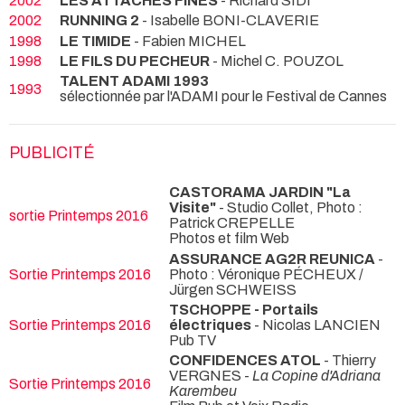
2002
LES ATTACHES FINES
- Richard SIDI
2002
RUNNING 2
- Isabelle BONI-CLAVERIE
1998
LE TIMIDE
- Fabien MICHEL
1998
LE FILS DU PECHEUR
- Michel C. POUZOL
TALENT ADAMI 1993
1993
sélectionnée par l'ADAMI pour le Festival de Cannes
PUBLICITÉ
CASTORAMA JARDIN "La
Visite"
- Studio Collet, Photo :
sortie Printemps 2016
Patrick CREPELLE
Photos et film Web
ASSURANCE AG2R REUNICA
-
Sortie Printemps 2016
Photo : Véronique PÉCHEUX /
Jürgen SCHWEISS
TSCHOPPE - Portails
Sortie Printemps 2016
électriques
- Nicolas LANCIEN
Pub TV
CONFIDENCES ATOL
- Thierry
VERGNES -
La Copine d'Adriana
Sortie Printemps 2016
Karembeu