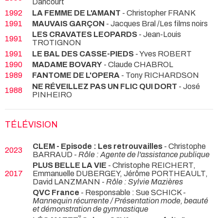
Dancourt
1992
LA FEMME DE L'AMANT
- Christopher FRANK
1991
MAUVAIS GARÇON
- Jacques Bral /Les films noirs
LES CRAVATES LEOPARDS
- Jean-Louis
1991
TROTIGNON
1991
LE BAL DES CASSE-PIEDS
- Yves ROBERT
1990
MADAME BOVARY
- Claude CHABROL
1989
FANTOME DE L'OPERA
- Tony RICHARDSON
NE RÉVEILLEZ PAS UN FLIC QUI DORT
- José
1988
PINHEIRO
TÉLÉVISION
CLEM - Episode : Les retrouvailles
- Christophe
2023
BARRAUD -
Rôle : Agente de l'assistance publique
PLUS BELLE LA VIE
- Christophe REICHERT,
2017
Emmanuelle DUBERGEY, Jérôme PORTHEAULT,
David LANZMANN -
Rôle : Sylvie Mazières
QVC France
- Responsable : Sue SCHICK -
Mannequin récurrente / Présentation mode, beauté
et démonstration de gymnastique