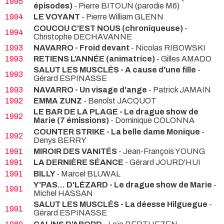
1995
épisodes)
- Pierre BITOUN (parodie M6)
1994
LE VOYANT
- Pierre William GLENN
COUCOU C'EST NOUS (chroniqueuse)
-
1994
Christophe DECHAVANNE
1993
NAVARRO - Froid devant
- Nicolas RIBOWSKI
1993
RETIENS L'ANNÉE (animatrice)
- Gilles AMADO
SALUT LES MUSCLÉS - A cause d'une fille
-
1993
Gérard ESPINASSE
1993
NAVARRO - Un visage d'ange
- Patrick JAMAIN
1992
EMMA ZUNZ
- Benoîst JACQUOT
LE BAR DE LA PLAGE - Le drague show de
1992
Marie (7 émissions)
- Dominique COLONNA
COUNTER STRIKE - La belle dame Monique
-
1992
Denys BERRY
1991
MIROIR DES VANITÉS
- Jean-François YOUNG
1991
LA DERNIÈRE SÉANCE
- Gérard JOURD'HUI
1991
BILLY
- Marcel BLUWAL
Y'PAS... D'LÉZARD - Le drague show de Marie
-
1991
Michel HASSAN
SALUT LES MUSCLÉS - La déesse Hilguegue
-
1991
Gérard ESPINASSE