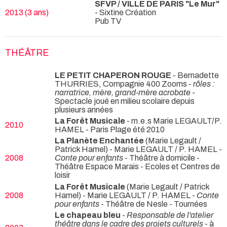
SFVP / VILLE DE PARIS "Le Mur"
2013 (3 ans)
- Sixtine Création
Pub TV
THÉÂTRE
LE PETIT CHAPERON ROUGE
- Bernadette
THURRIES, Compagnie 400 Zooms -
rôles :
narratrice, mère, grand-mère acrobate
-
Spectacle joué en milieu scolaire depuis
plusieurs années
La Forêt Musicale
- m.e.s Marie LEGAULT/P.
2010
HAMEL
- Paris Plage été 2010
La Planète Enchantée
(Marie Legault /
Patrick Hamel) - Marie LEGAULT / P. HAMEL -
2008
Conte pour enfants
- Théâtre à domicile -
Théâtre Espace Marais - Ecoles et Centres de
loisir
La Forêt Musicale
(Marie Legault / Patrick
2008
Hamel) - Marie LEGAULT / P. HAMEL -
Conte
pour enfants
- Théâtre de Nesle - Tournées
Le chapeau bleu
-
Responsable de l'atelier
théâtre dans le cadre des projets culturels
- à