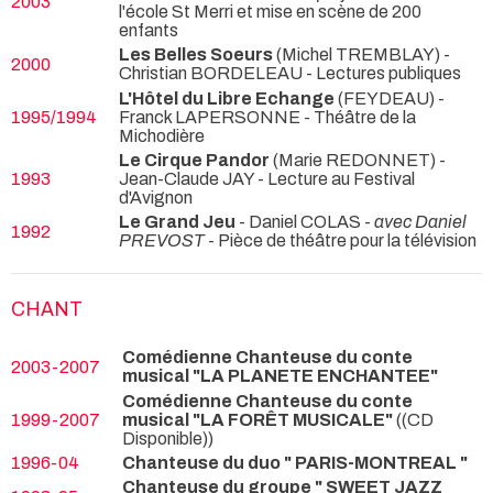
2003
l'école St Merri et mise en scène de 200
enfants
Les Belles Soeurs
(Michel TREMBLAY) -
2000
Christian BORDELEAU
- Lectures publiques
L'Hôtel du Libre Echange
(FEYDEAU) -
1995/1994
Franck LAPERSONNE
- Théâtre de la
Michodière
Le Cirque Pandor
(Marie REDONNET) -
1993
Jean-Claude JAY
- Lecture au Festival
d'Avignon
Le Grand Jeu
- Daniel COLAS -
avec Daniel
1992
PREVOST
- Pièce de théâtre pour la télévision
CHANT
Comédienne Chanteuse du conte
2003-2007
musical "LA PLANETE ENCHANTEE"
Comédienne Chanteuse du conte
1999-2007
musical "LA FORÊT MUSICALE"
((CD
Disponible))
1996-04
Chanteuse du duo " PARIS-MONTREAL "
Chanteuse du groupe " SWEET JAZZ