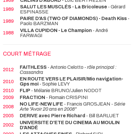
1989
CALINS D'ABORD
- Loïc BERTHEZEN
SALUT LES MUSCLÉS - La Bricoleuse
- Gérard
1989
ESPINASSE
PAIRE D'AS (TWO OF DIAMONDS) - Death Kiss
-
1989
Paolo BARZMAN
VILLA CUPIDON - Le Champion
- André
1988
FARWAGI
COURT MÉTRAGE
FAITHLESS
- Antonio Celotto -
rôle principal :
2012
Cassandra
EN ROUTE VERS LE PLAISIR/Mio navigation-
2010
Gps moi
- Sophie LEVY
2010
FLIP
- Mélanie BRUNO/Julien NODOT
2009
FRACTION
- Romain CRISPINI
NO LIFE-NEW LIFE
- Francis GROSJEAN -
Série
2008
Arte "Avoir 20 ans en 2008"
2005
DERIVE avec Pierre Richard
- Bill BARLUET
UNIVERSITE D'ETE DU CINEMA AU MOULIN
2002
D'ANDÉ