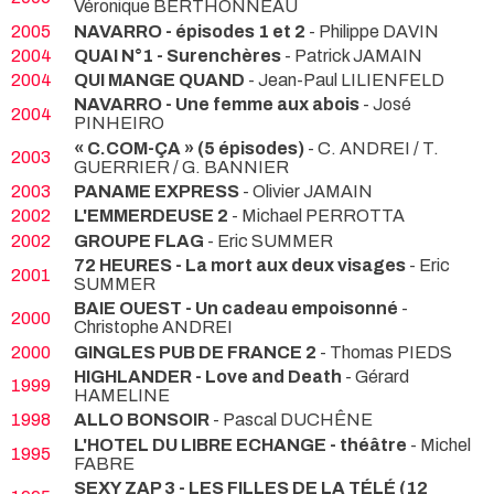
Véronique BERTHONNEAU
2005
NAVARRO - épisodes 1 et 2
- Philippe DAVIN
2004
QUAI N°1 - Surenchères
- Patrick JAMAIN
2004
QUI MANGE QUAND
- Jean-Paul LILIENFELD
NAVARRO - Une femme aux abois
- José
2004
PINHEIRO
« C.COM-ÇA » (5 épisodes)
- C. ANDREI / T.
2003
GUERRIER / G. BANNIER
2003
PANAME EXPRESS
- Olivier JAMAIN
2002
L'EMMERDEUSE 2
- Michael PERROTTA
2002
GROUPE FLAG
- Eric SUMMER
72 HEURES - La mort aux deux visages
- Eric
2001
SUMMER
BAIE OUEST - Un cadeau empoisonné
-
2000
Christophe ANDREI
2000
GINGLES PUB DE FRANCE 2
- Thomas PIEDS
HIGHLANDER - Love and Death
- Gérard
1999
HAMELINE
1998
ALLO BONSOIR
- Pascal DUCHÊNE
L'HOTEL DU LIBRE ECHANGE - théâtre
- Michel
1995
FABRE
SEXY ZAP 3 - LES FILLES DE LA TÉLÉ (12