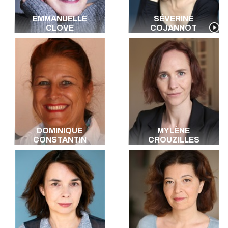
EMMANUELLE
SÉVERINE
CLOVE
COJANNOT
DOMINIQUE
MYLÈNE
CONSTANTIN
CROUZILLES