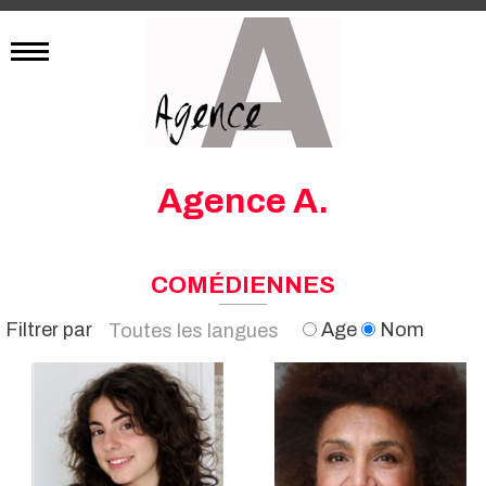
Agence A.
COMÉDIENNES
Filtrer par
Age
Nom
Toutes les langues
Anglais
Français
Allemand
Italien
Espagnol