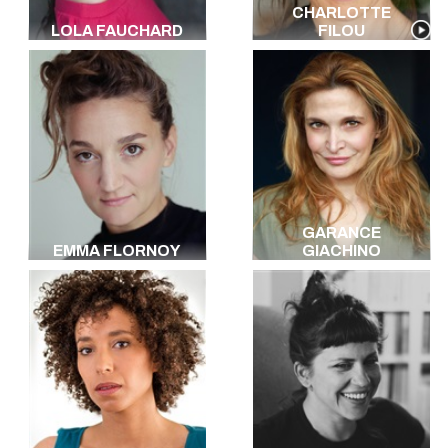
CHARLOTTE
LOLA FAUCHARD
FILOU
GARANCE
EMMA FLORNOY
GIACHINO