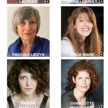
LAURENT
MARIE LEGAULT
PASCALE LIEVYN
EMILIE MARIÉ
RAÏSSA
CHARLOTTE
MARIOTTI
MARQUARDT