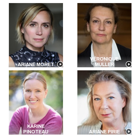
VÉRONIQUE
ARIANE MORET
MULLER
KARINE
PINOTEAU
ARIANE PIRIE