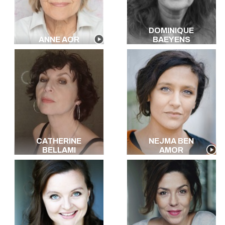
DOMINIQUE
ANNE AOR
BAEYENS
CATHERINE
NEJMA BEN
BELLAMI
AMOR