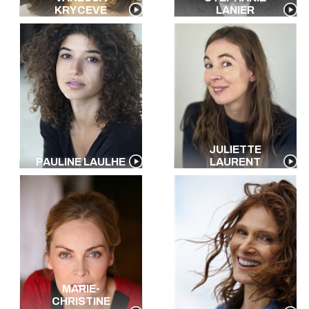
KRYCEVE
LANIER
JULIETTE
PAULINE LAULHE
LAURENT
MARIE-
CHRISTINE