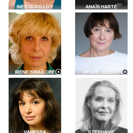
INÈS GUIOLLOT
ANAÏS HARTÉ
IRÈNE ISMAÏLOFF
SYLVIE JOBERT
VANESSA
STÉPHANIE