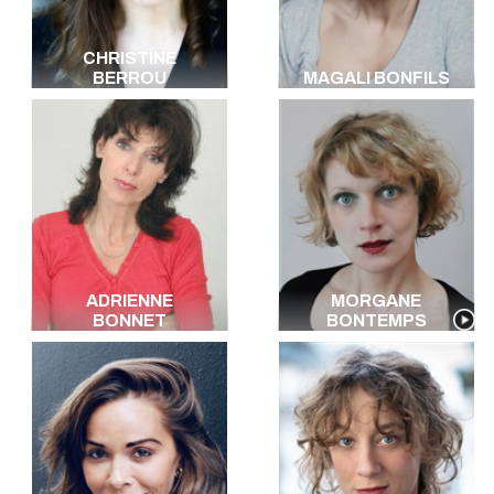
CHRISTINE
BERROU
MAGALI BONFILS
ADRIENNE
MORGANE
BONNET
BONTEMPS