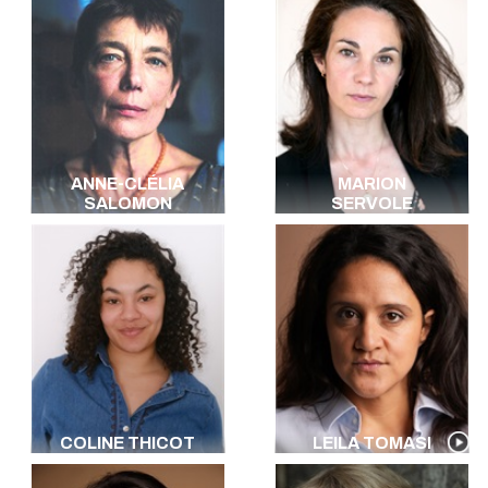
ANNE-CLÉLIA
MARION
SALOMON
SERVOLE
COLINE THICOT
LEILA TOMASI