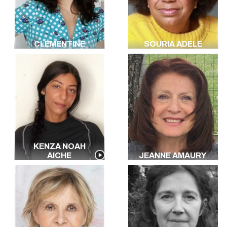
Portugais
Néerlandais
Arabe
Russe
CLÉMENTINE
SOURIA ADELE
Danois
Créole
Lithuanien
Algérien
Lingala
Toutes les langues
KENZA NOAH
AICHE
JEANNE AMAURY