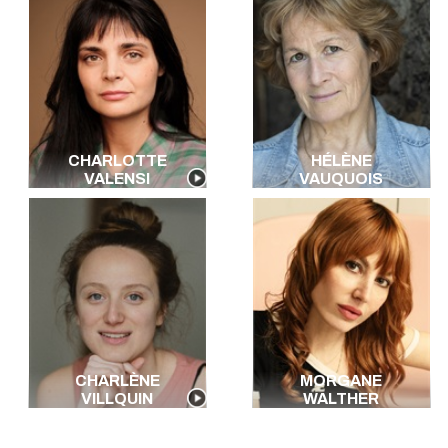
CHARLOTTE
HÉLÈNE
VALENSI
VAUQUOIS
CHARLÈNE
MORGANE
VILLQUIN
WALTHER