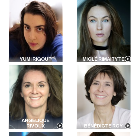
YUMI RIGOUT
MIGLÉ RIMAITYTE
ANGÉLIQUE
RIVOUX
BÉNÉDICTE ROY