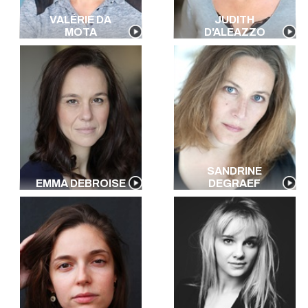
VALÉRIE DA
JUDITH
MOTA
D'ALEAZZO
SANDRINE
EMMA DEBROISE
DEGRAEF